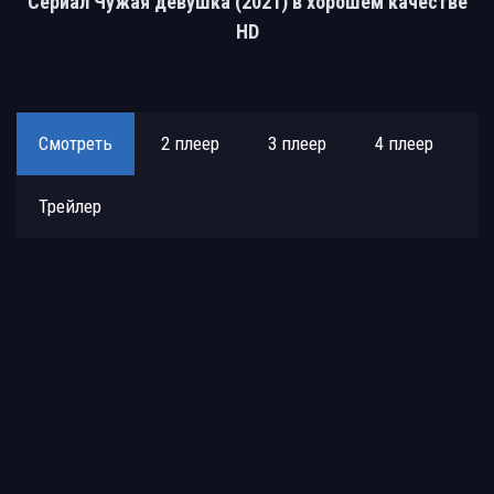
Сериал Чужая девушка (2021) в хорошем качестве
HD
Смотреть
2 плеер
3 плеер
4 плеер
Трейлер