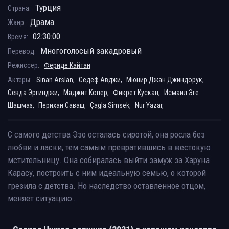
Турция
Страна:
Драма
Жанр:
02:30:00
Время:
Многоголосый закадровый
Перевод:
Режиссер:
Фериде Кайтан
Актеры:
Sinan Arslan,
Седеф Авджи,
Мюнир Джан Джиндорук,
Севда Эргинджи,
Маджит Копер,
Фикрет Кускан,
Исмаил Эге
Шашмаз,
Перихан Саваш,
Çagla Simsek,
Nur Yazar,
С самого детства Эзо осталась сиротой, она росла без
любви и ласки, тем самым превратившись в жестокую
мстительницу. Она собиралась выйти замуж за Харуна
Карасу, построить с ним идеальную семью, о которой
грезила с детства. Но наследство оставленное отцом,
меняет ситуацию…