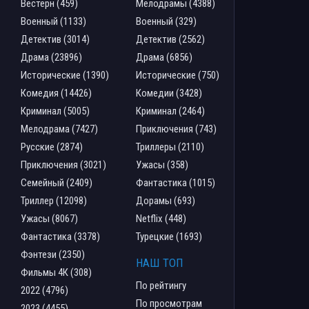
Вестерн (459)
Мелодрамы (4388)
Военный (1133)
Военный (329)
Детектив (3014)
Детектив (2562)
Драма (23896)
Драма (6856)
Исторические (1390)
Исторические (750)
Комедия (14426)
Комедии (3428)
Криминал (5005)
Криминал (2464)
Мелодрама (7427)
Приключения (743)
Русские (2874)
Триллеры (2110)
Приключения (3021)
Ужасы (358)
Семейный (2409)
Фантастика (1015)
Триллер (12098)
Дорамы (693)
Ужасы (8067)
Netflix (448)
Фантастика (3378)
Турецкие (1693)
Фэнтези (2350)
НАШ ТОП
Фильмы 4К (308)
По рейтингу
2022 (4796)
По просмотрам
2023 (4455)