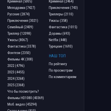
Криминал (5005)
Криминал (2464)
Мелодрама (7427)
Приключения (743)
Русские (2874)
Триллеры (2110)
Приключения (3021)
Ужасы (358)
Семейный (2409)
Фантастика (1015)
Триллер (12098)
Дорамы (693)
Ужасы (8067)
Netflix (448)
Фантастика (3378)
Турецкие (1693)
Фэнтези (2350)
НАШ ТОП
Фильмы 4К (308)
По рейтингу
2022 (4796)
По просмотрам
2023 (4455)
По комментариям
2024 (3268)
2025 (2368)
Что бы посмотреть?
Фильмы HD1080 (40369)
Моб. видео (45294)
Скоро в кино (910)