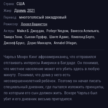
США
Страна:
Драма
,
2021
Жанр:
многоголосый закадровый
Перевод:
Режиссер:
Дензел Вашингтон
Актеры:
Майкл Б. Джордан,
Роберт Уиздом,
Ванесса Аспильяга,
Тамара Тюни,
Сьюзан Пурфар,
Шанте Адамс,
Кливлэнд Берто,
Джозеф Брукс,
Дорис Маккарти,
Annabel OHagan,
Чарльз Монро Кинг афроамериканец, что отправился
отстаивать интересы Америки в Багдаде. Он понимал,
что местное население может его убить здесь в любую
минуту. Понимал, что дома у него есть
несовершеннолетний ребёнок. Поэтому он начал писать
специальный дневник, где пытался изложить принципы,
по которым его сын должен жить. Вскоре Чарльз был
убит и его дневник весьма пригодился.