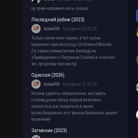
ну прям напряжно весь сериал.
Последний рубеж (2025)
laska008
Сегодня в 22:02:32
Только включила сериал ,а тут сцены
крушения самолета под «Unchained Melody»
(ту самую романтичную балладу из
«Привидения» с Патриком Суэйзи) я, конечно
же, продолжу просмотр)
Одиссея (2026)
laska008
Сегодня в 21:53:59
Нолану удалось невероятное: заставить
голливудских звезд первой величины
полностью раствориться в своих
ролях.Визуально этот фильм буквально дышит
величием!
Затмение (2023)