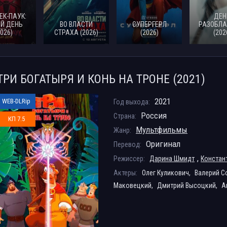
ЕК-ПАУК:
ДЕН
Й ДЕНЬ
ВО ВЛАСТИ
СУПЕРГЕРЛ
РАЗОБЛА
2026)
СТРАХА (2026)
(2026)
(202
ТРИ БОГАТЫРЯ И КОНЬ НА ТРОНЕ (2021)
2021
WEB-DLRip
Год выхода:
Россия
Страна:
КП 7.5
Мультфильмы
Жанр:
Оригинал
Перевод:
,
Режиссер:
Дарина Шмидт
Констан
Актеры:
Олег Куликович,
Валерий С
Маковецкий,
Дмитрий Высоцкий,
А