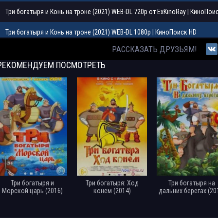
Три богатыря и Конь на троне (2021) WEB-DL 720p от ExKinoRay | КиноПои
Три богатыря и Конь на троне (2021) WEB-DL 1080p | КиноПоиск HD
РАССКАЗАТЬ ДРУЗЬЯМ!
Три богатыря и Конь на троне (2021) WEB-DLRip от Generalfilm | КПК | Кин
РЕКОМЕНДУЕМ
ПОСМОТРЕТЬ
Три богатыря и Конь на троне (2021) WEB-DLRip-AVC от DoMiNo | КиноПои
Три богатыря и Конь на троне (2021) WEB-DLRip-AVC от DoMiNo | КиноПои
Три богатыря и Конь на троне (2021) WEB-DLRip от MegaPeer
Три богатыря и Конь на троне (2021) WEB-DLRip от ELEKTRI4KA | КиноПоис
Три богатыря и Конь на троне (2021) WEB-DLRip [H.264]
Три богатыря и Конь на троне (2021) WEB-DL [H.264/1080p]
Три богатыря и
Три богатыря: Ход
Три богатыря на
Морской царь (2016)
конем (2014)
дальних берегах (20
Три богатыря и Конь на троне (2021) WEBRip [H.264]