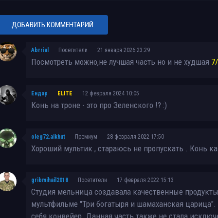
ДОБАВИТЬ КОММЕНТАРИЙ
Abrrial
Посетители
21 января 2026 23:29
Посмотреть можно,не лучшая часть но и не худшая
7
Ендар
ELITE
12 февраля 2024 10:05
Конь на троне - это про Зеленского !? :)
oleg72.alkhut
Премиум
28 февраля 2022 17:50
Хороший мультик , стараюсь не пропускать . Конь к
gribmihail2018
Посетители
17 февраля 2022 15:13
Студия мельница создавала качественные продукты,
мультфильме "Три богатыря и шамаханская царица". 
себя конвейер. Данная часть также не стала исклю