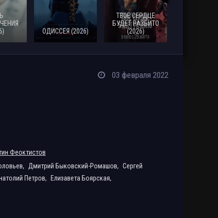
Ь
ТВОЕ СЕРДЦЕ
ЧЕНИЯ
БУДЕТ РАЗБИТО
6)
ОДИССЕЯ (2026)
(2026)
МОАНА (20
03 февраля 2022
тин Феоктистов
оловьев,
Дмитрий Быковский-Ромашов,
Сергей
натолий Петров,
Елизавета Боярская,