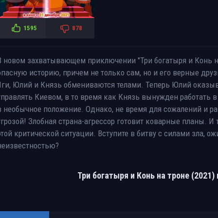
1595
878
В новом захватывающем приключении "Три богатыря и Конь н
опасную историю, причем не только сам, но и его верные друз
Яги, Юлий и Князь обмениваются телами. Теперь Юлий оказы
управлять Киевом, в то время как Князь вынужден работать в
в необычное положение. Однако, не время для сожалений и ра
угрозой! Злобная страна-агрессор готовит коварные планы. И 
этой критической ситуации. Вступите в битву с силами зла, о
неизвестностью?
Три богатыря и Конь на троне (2021)