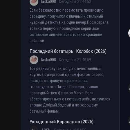
laska008
Сегодня в 21:44:52
Если безжалостно перемотать провисшую
середину, получится отличный и стильный
нуарный детектив на один вечер.Посмотрела
только первую и последнюю серии ,все
остальное лишнее ,если только красивве
пейзажи .
Последний богатырь. Колобок (2026)
laska008
Сегодня в 21:40:59
Тот редкий случай, когда отечественный
круглый супергерой одним фактом своего
выхода «подвинул» в расписании
голливудского Питера Паркера, вызвав
праведный гнев фанатов Marvel.Если
абстрагироваться от сетевых войн, получился
вполне Добрый,бодрый и по-хорошему
безумный фильм .
Украденный Караваджо (2025)