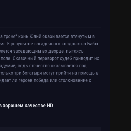
а троне" конь Юлий оказывается втянутым в
ья. В результате загадочного колдовства Бабы
вается заседающим во дворце, пытаясь
 поле. Сказочный переворот судеб приводит их
здумий, ведь отечество оказывается под
только три богатыря могут прийти на помощь в
жидает ли героев победа или столкновение с
 в хорошем качестве HD