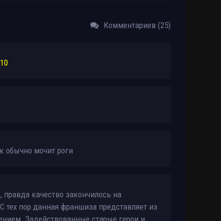
Комментариев (25)
/10
ак обычно мочит роги
 правда качество закончилось на
С тех пор данная франшиза представляет из
чением. Задействованные старые герои и