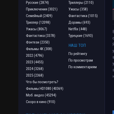
Русские (2874)
Триллеры (2110)
Приключения (3021)
Ужасы (358)
Семейный (2409)
Фантастика (1015)
Триллер (12098)
Дорамы (693)
Ужасы (8067)
Netflix (448)
Фантастика (3378)
Турецкие (1693)
Фэнтези (2350)
НАШ ТОП
Фильмы 4К (308)
По рейтингу
2022 (4796)
По просмотрам
2023 (4455)
По комментариям
2024 (3268)
2025 (2368)
Что бы посмотреть?
Фильмы HD1080 (40369)
Моб. видео (45294)
Скоро в кино (910)