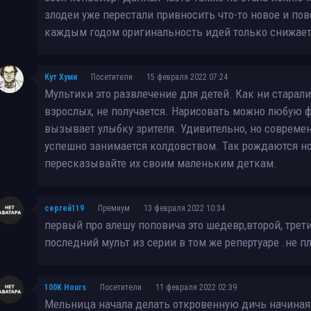
злодеи уже перестали привносить что-то новое и по
каждым годом оригинальность идей только снижает
Кут Хуми
Посетители
15 февраля 2022 07:24
Мультики это развлечение для детей. Как ни старал
взрослых, не получается. Нарисовать можно любую 
вызывает улыбку зрителя. Удивительно, но современн
успешно занимается колдовством. Так рождаются но
пересказывайте их своим маленьким деткам.
сергей119
Премиум
13 февраля 2022 10:34
первый про алешу поповича это шедевр,второй, трети
последний мульт из серии в том же репертуаре .не пл
100K Hours
Посетители
11 февраля 2022 02:39
Мельница начала делать откровенную дичь начиная