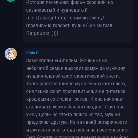
История печальная, фильм хороший, но
скучноватый и нудноватый
п.с. Джаред Лето, - снимаю шляпу!
(правильно говорят: лучше б он сыграл
Патрицию! ))))
Olivia X
Замечательный фильм. Женщина из
небогатой семьи выходит замуж за мужчину
из влиятельной аристократической знати.
Успех родственников мужа ей кружит голову,
она также хочет прославиться, а не питаться
крошками со столов господ. И она начинает
сталкивать лбами близких людей. У вот она
уже у цели- но что-то пошло не так, муж ей
предпочел другую. Из-за своей истеричности
и алчности она готова пойти на преступление.
Гага блестяще передала драматический образ