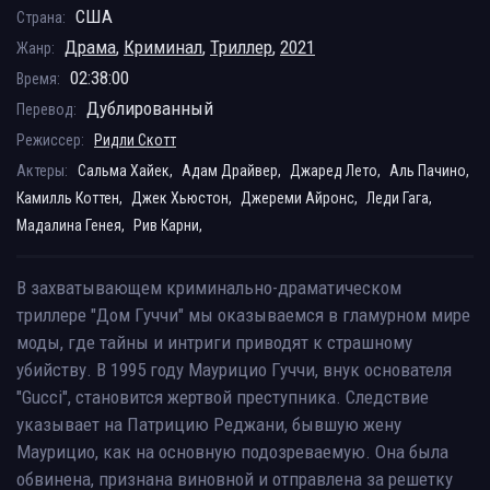
США
Страна:
Драма
,
Криминал
,
Триллер
,
2021
Жанр:
02:38:00
Время:
Дублированный
Перевод:
Режиссер:
Ридли Скотт
Актеры:
Сальма Хайек,
Адам Драйвер,
Джаред Лето,
Аль Пачино,
Камилль Коттен,
Джек Хьюстон,
Джереми Айронс,
Леди Гага,
Мадалина Генея,
Рив Карни,
В захватывающем криминально-драматическом
триллере "Дом Гуччи" мы оказываемся в гламурном мире
моды, где тайны и интриги приводят к страшному
убийству. В 1995 году Маурицио Гуччи, внук основателя
"Gucci", становится жертвой преступника. Следствие
указывает на Патрицию Реджани, бывшую жену
Маурицио, как на основную подозреваемую. Она была
обвинена, признана виновной и отправлена за решетку