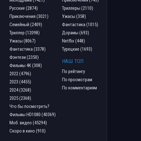
Мелодрама (7427)
Приключения (743)
Русские (2874)
Триллеры (2110)
Приключения (3021)
Ужасы (358)
Семейный (2409)
Фантастика (1015)
Триллер (12098)
Дорамы (693)
Ужасы (8067)
Netflix (448)
Фантастика (3378)
Турецкие (1693)
Фэнтези (2350)
НАШ ТОП
Фильмы 4К (308)
По рейтингу
2022 (4796)
По просмотрам
2023 (4455)
По комментариям
2024 (3268)
2025 (2368)
Что бы посмотреть?
Фильмы HD1080 (40369)
Моб. видео (45294)
Скоро в кино (910)