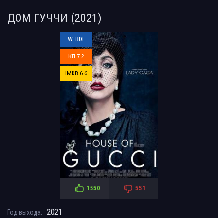
ДОМ ГУЧЧИ (2021)
WEBDL
КП 7.2
IMDB 6.6
1550
551
2021
Год выхода: