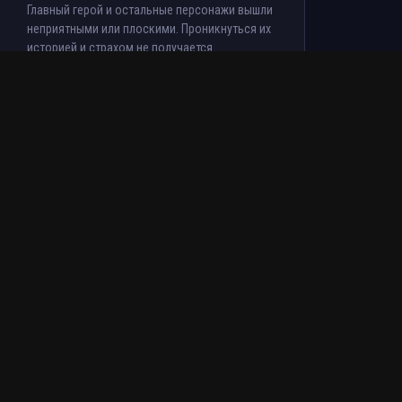
Главный герой и остальные персонажи вышли
неприятными или плоскими. Проникнуться их
историей и страхом не получается.
День разоблачения (2026)
Tenor
Вчера в 23:29:52
klass
Тело (2012)
laska008
Вчера в 23:25:33
Это абсолютный шедевр жанра с гениальным
финалом, который держит в напряжении до
самой последней секунды.
Коллектив (2025)
laska008
Вчера в 23:23:46
Скучный и затянутый стартПервая серия не
зацепила, поэтому продолжать просмотр не
планирую .