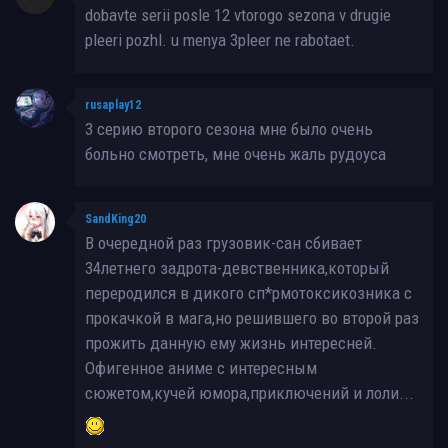
dobavte serii posle 12 vtorogo sezona v drugie
pleeri pozhl. u menya 3pleer ne rabotaet.
rusaplay12
3 серию второго сезона мне было очень
больно смотреть, мне очень жаль рудоуса
SandKing20
В очередной раз грузовик-сан сбивает
34летнего задрота-девственника,который
переродился в дикого сп*рмотоксикозника с
прокачкой в мага,но решившего во второй раз
прожить данную ему жизнь интересней.
Офигенное аниме с интересным
сюжетом,кучей юмора,приключений и лоли...