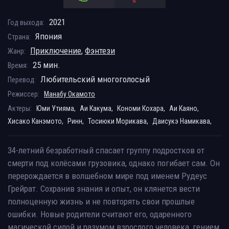
2021
Год выхода:
Япония
Страна:
Приключение
,
Фэнтези
Жанр:
25 мин.
Время:
Любительский многоголосый
Перевод:
Режиссер:
Манабу Окамото
Актеры:
Юми Утияма,
Аи Какума,
Кономи Кохара,
Аи Каяно,
Хисако Канэмото,
Ринн,
Тосиюки Морикава,
Даисукэ Намикава,
34-летний безработный спасает группу подростков от
смерти под колёсами грузовика, однако погибает сам. Он
перерождается в волшебном мире под именем Рудеус
Грейрат. Сохранив знания и опыт, он клянется вести
полноценную жизнь и не повторять свои прошлые
ошибки. Новые родители считают его, одаренного
магической силой и разумом взрослого человека, гением,