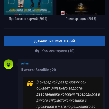
Проблема с кармой (2017)
Реинкарнация (2018)
ДОБАВИТЬ КОММЕНТАРИЙ
Комментариев (10)
suiton
Цитата: SandKing20
В очередной раз грузовик-сан
сбивает 34летнего задрота-
девственника,который переродился в
дикого сп*рмотоксикозника с
прокачкой в мага,но решившего во