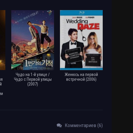
Чудо на 1-й улице /
Женюсь на первой
ия
Чудо c Первой улицы
встречной (2006)
й
(2007)
ии
Комментариев (6)