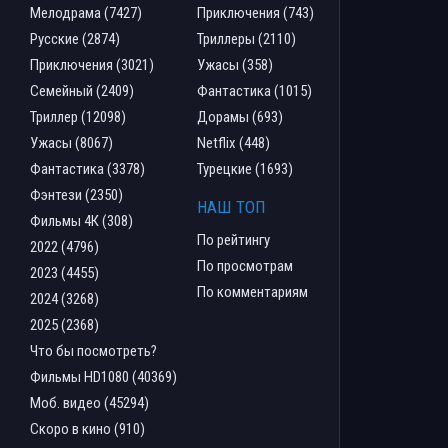
Мелодрама (7427)
Приключения (743)
Русские (2874)
Триллеры (2110)
Приключения (3021)
Ужасы (358)
Семейный (2409)
Фантастика (1015)
Триллер (12098)
Дорамы (693)
Ужасы (8067)
Netflix (448)
Фантастика (3378)
Турецкие (1693)
Фэнтези (2350)
НАШ ТОП
Фильмы 4К (308)
По рейтингу
2022 (4796)
По просмотрам
2023 (4455)
По комментариям
2024 (3268)
2025 (2368)
Что бы посмотреть?
Фильмы HD1080 (40369)
Моб. видео (45294)
Скоро в кино (910)