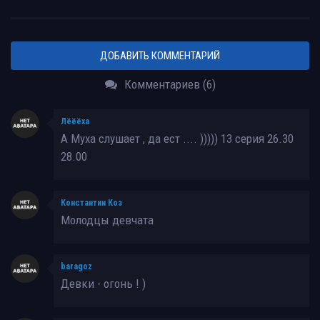
ДОБАВИТЬ КОММЕНТАРИЙ
Комментариев (6)
Лёёёха
А Муха слушает , да ест .... ))))) 13 серия 26.30
28.00
Константин Коз
Молодцы девчата
baragoz
Девки - огонь ! )