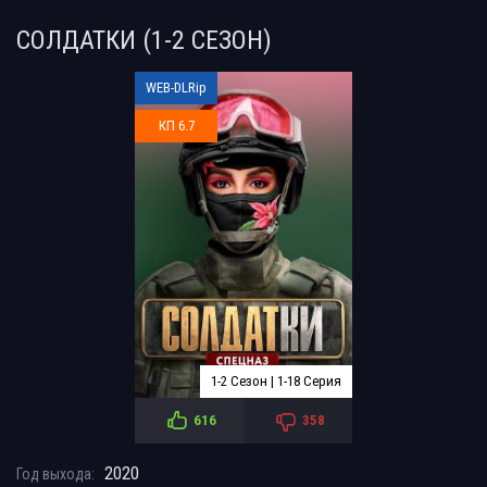
СОЛДАТКИ (1-2 СЕЗОН)
WEB-DLRip
КП 6.7
1-2 Сезон | 1-18 Серия
616
358
2020
Год выхода: