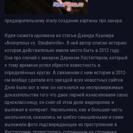
предварительному этапу создания картины про хакера.
Идея сюжета одолжена из статьи Дэвида Кушнера
«Anonymous vs. Steubenville». В ней автор описал историю
которая действительно имела место быть в 2012 году.
Она про случай с хакером Дериком Лостаттером, который
к тому времени успел обрести известность в
определённых кругах. А связанная с ним история в 2012-
ом вообще сделала его звездой всех новостных сайтов.
Дело было вот в чём: он наткнулся на неопровержимые
доказательства того что двое парней изнасиловали свою
одноклассницу, он снял об этом деле видеоролик и
выложил в интернет. Насильники, как и большая часть
школьников, оказались не шибко смышлёными и сами
выложили фото подтверждающее их преступление в
Инстаграмм, похвастались содеянным на страничке