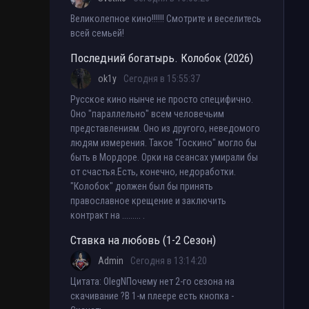
Великолепное кино!!!!!! Смотрите и веселитесь
всей семьей!
Последний богатырь. Колобок (2026)
ok1y
Сегодня в 15:55:37
Русское кино нынче не просто специфично.
Оно "параллельно" всем человечьим
представлениям. Оно из другого, неведомого
людям измерения. Такое "Госкино" могло бы
быть в Мордоре. Орки на сеансах умирали бы
от счастья.Есть, конечно, недоработки.
"Колобок" должен был бы принять
православное крещение и заключить
контракт на ......... .
Ставка на любовь (1-2 Сезон)
Admin
Сегодня в 13:14:20
Цитата: OlegNПочему нет 2-го сезона на
скачивание ?В 1-м плеере есть кнопка -