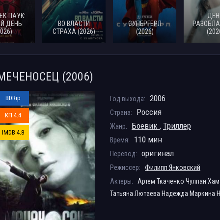
ЕК-ПАУК:
ДЕН
Й ДЕНЬ
ВО ВЛАСТИ
СУПЕРГЕРЛ
РАЗОБЛА
2026)
СТРАХА (2026)
(2026)
(202
МЕЧЕНОСЕЦ (2006)
2006
BDRip
Год выхода:
Россия
Страна:
КП 4.4
Боевик
,
Триллер
Жанр:
IMDB 4.8
110 мин
Время:
оригинал
Перевод:
Режиссер:
Филипп Янковский
Актеры:
Артем Ткаченко Чулпан Ха
Татьяна Лютаева Надежда Маркина 