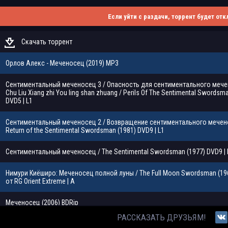
Если уйти с раздачи, торрент будет отк
Скачать торрент
Орлов Алекс - Меченосец (2019) МР3
Сентиментальный меченосец 3 / Опасность для сентиментального мече
Chu Liu Xiang zhi You ling shan zhuang / Perils Of The Sentimental Swordsm
DVD5 | L1
Сентиментальный меченосец 2 / Возвращение сентиментального мечен
Return of the Sentimental Swordsman (1981) DVD9 | L1
Сентиментальный меченосец / The Sentimental Swordsman (1977) DVD9 | 
Нимури Киёширо: Меченосец полной луны / The Full Moon Swordsman (19
от RG Orient Extreme | A
Меченосец (2006) BDRip
РАССКАЗАТЬ ДРУЗЬЯМ!
Новый однорукий меченосец / Xin du bi dao / The New One-Armed Sword