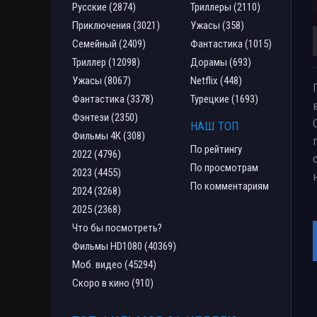
Русские (2874)
Триллеры (2110)
Приключения (3021)
Ужасы (358)
Семейный (2409)
Фантастика (1015)
Триллер (12098)
Дорамы (693)
Ужасы (8067)
Netflix (448)
Фантастика (3378)
Турецкие (1693)
Фэнтези (2350)
НАШ ТОП
Фильмы 4К (308)
По рейтингу
2022 (4796)
По просмотрам
2023 (4455)
По комментариям
2024 (3268)
2025 (2368)
Что бы посмотреть?
Фильмы HD1080 (40369)
Моб. видео (45294)
Скоро в кино (910)