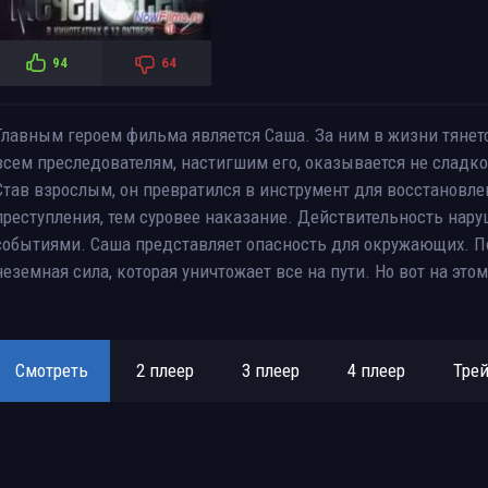
94
64
Главным героем фильма является Саша. За ним в жизни тянетс
всем преследователям, настигшим его, оказывается не сладко
Став взрослым, он превратился в инструмент для восстановл
преступления, тем суровее наказание. Действительность на
событиями. Саша представляет опасность для окружающих. По
неземная сила, которая уничтожает все на пути. Но вот на это
Смотреть
2 плеер
3 плеер
4 плеер
Тре