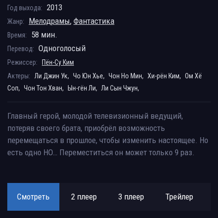
2013
Год выхода:
Мелодрамы
,
Фантастика
Жанр:
58 мин.
Время:
Одноголосый
Перевод:
Режиссер:
Пён-Су Ким
Актеры:
Ли Джин Ук,
Чо Юн Хье,
Чон Но Мин,
Хи-рён Ким,
Ом Хё
Соп,
Чон Тон Хван,
Ын-гён Ли,
Ли Сын Чжун,
Главный герой, молодой телевизионный ведущий,
потеряв своего брата, приобрёл возможность
перемещаться в прошлое, чтобы изменить настоящее. Но
есть одно НО… Переместиться он может только 9 раз.
Смотреть
2 плеер
3 плеер
Трейлер