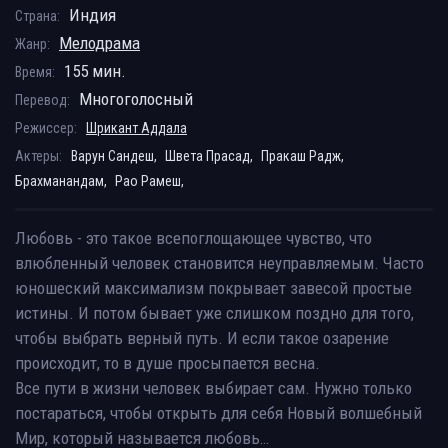
Индия
Страна:
Мелодрама
Жанр:
155 мин.
Время:
Многоголосный
Перевод:
Режиссер:
Шрикант Аддала
Актеры:
Варун Сандеш,
Швета Прасад,
Пракаш Радж,
Брахманандам,
Рао Рамеш,
Любовь - это такое всепоглощающее чувство, что
влюбленный человек становится неуправляемым. Часто
юношеский максимализм покрывает завесой простые
истины. И потом бывает уже слишком поздно для того,
чтобы выбрать верный путь. И если такое озарение
происходит, то в душе просыпается весна.
Все пути в жизни человек выбирает сам. Нужно только
постараться, чтобы открыть для себя Новый волшебный
Мир, который называется любовь…