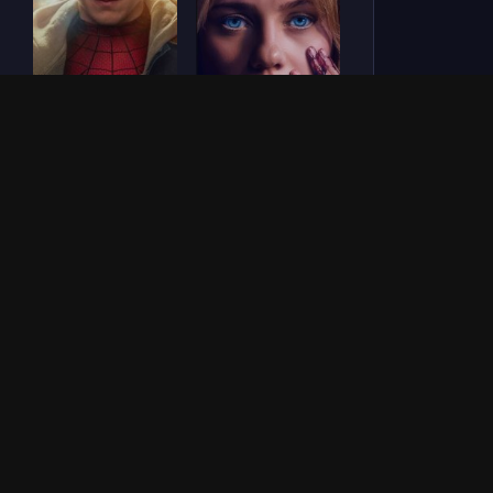
Человек-паук: Новый
СОУЛМ8ЙТ (2026)
день (2026)
Зловещие мертвецы:
Везунчик (2026)
Пекло (2026)