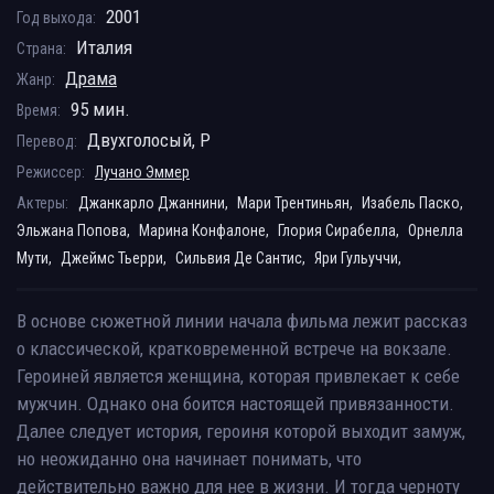
2001
Год выхода:
Италия
Страна:
Драма
Жанр:
95 мин.
Время:
Двухголосый, P
Перевод:
Режиссер:
Лучано Эммер
Актеры:
Джанкарло Джаннини,
Мари Трентиньян,
Изабель Паско,
Эльжана Попова,
Марина Конфалоне,
Глория Сирабелла,
Орнелла
Мути,
Джеймс Тьерри,
Сильвия Де Сантис,
Яри Гульуччи,
В основе сюжетной линии начала фильма лежит рассказ
о классической, кратковременной встрече на вокзале.
Героиней является женщина, которая привлекает к себе
мужчин. Однако она боится настоящей привязанности.
Далее следует история, героиня которой выходит замуж,
но неожиданно она начинает понимать, что
действительно важно для нее в жизни. И тогда черноту