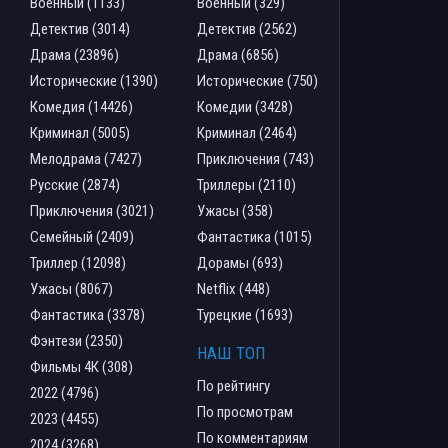
Военный (1133)
Военный (329)
Детектив (3014)
Детектив (2562)
Драма (23896)
Драма (6856)
Исторические (1390)
Исторические (750)
Комедия (14426)
Комедии (3428)
Криминал (5005)
Криминал (2464)
Мелодрама (7427)
Приключения (743)
Русские (2874)
Триллеры (2110)
Приключения (3021)
Ужасы (358)
Семейный (2409)
Фантастика (1015)
Триллер (12098)
Дорамы (693)
Ужасы (8067)
Netflix (448)
Фантастика (3378)
Турецкие (1693)
Фэнтези (2350)
НАШ ТОП
Фильмы 4К (308)
По рейтингу
2022 (4796)
По просмотрам
2023 (4455)
По комментариям
2024 (3268)