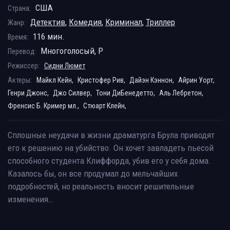
США
Страна:
Детектив
,
Комедия
,
Криминал
,
Триллер
Жанр:
116 мин.
Время:
Многоголосый, P
Перевод:
Режиссер:
Сидни Люмет
Актеры:
Майкл Кейн,
Кристофер Рив,
Дайэн Кэннон,
Айрин Уорт,
Генри Джонс,
Джо Силвер,
Тони ДиБенедетто,
Аль Лебретон,
Френсис Б. Кример мл.,
Стюарт Клейн,
Сплошные неудачи в жизни драматурга Брула приводят
его к решению на убийство. Он хочет завладеть пьесой
способного студента Клиффорда, убив его у себя дома.
Казалось бы, он все продумал до мельчайших
подробностей, но реальность вносит решительные
изменения…