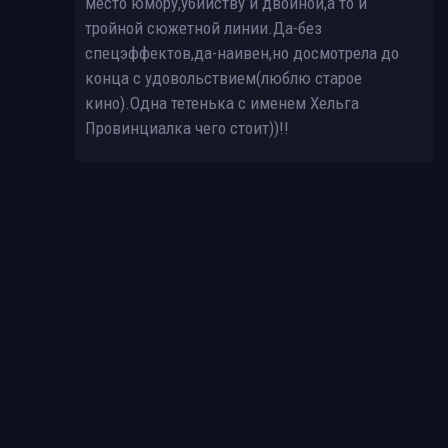
место юмору,убийству и двойной,а то и
тройной сюжетной линии.Да-без
спецэффектов,да-наивен,но досмотрела до
конца с удовольствием(люблю старое
кино).Одна тетенька с именем Хельга
Провинциалка чего стоит))!!