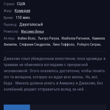
США
Страна:
Комедия
Жанр:
110 мин.
Время:
Двухголосый
Перевод:
Режиссер:
Массимо Венье
Актеры:
Фабио Воло,
Пьетро Рагуза,
Изабелла Рагонезе,
Камилла
Филиппи,
Стефания Сандрелли,
Лино Тоффоло,
Роберто Ситран,
Джакомо слыл убежденным холостяком, пока однажды в
трамвае не обменялся взглядами с прекрасной
незнакомкой. Этого оказалось достаточно, чтобы понять:
это та женщина, которую он ждал всю жизнь. Но, вот,
беда - Микела должна уехать в Америку и Джакомо, без
колебаний, решает отправиться вслед за ней....