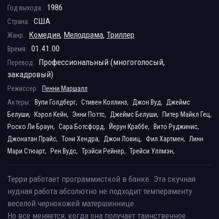
1986
Год выхода:
США
Страна:
Комедия
,
Мелодрама
,
Триллер
Жанр:
01.41.00
Время:
Профессиональный (многоголосый,
Перевод:
закадровый)
Режиссер:
Пенни Маршалл
Актеры:
Вупи Голдберг,
Стивен Коллинз,
Джон Вуд,
Джеймс
Белуши,
Кэрол Кейн,
Энни Поттс,
Джеймс Белуши,
Питер Майкл Гец,
Роско Ли Браун,
Сара Ботсфорд,
Йерун Краббе,
Вито Руджинис,
Джонатан Прайс,
Тони Хендра,
Джон Ловиц,
Фил Хартмен,
Линн
Мари Стюарт,
Рен Вудс,
Трэйси Рейнер,
Трейси Уллмэн,
Терри работает программисткой в банке. Эта скучная
нудная работа абсолютно не подходит темпераменту
веселой чернокожей матершиннице.
Но все меняется, когда она получает таинственное