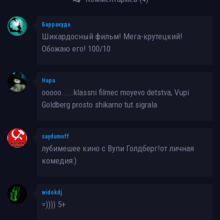
Барракуда
Шикардосный фильм! Мега-крутецкий!
Обожаю его! 100/10
Нара
ooooo.....klassni filmec moyevo detstva, Vupi
Goldberg prosto shikarno tut sigrala
saydumoff
лубимешее кино с Вупи Голдберг!от личная
комедия:)
widokdj
=)))) 5+