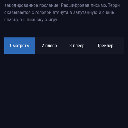
закодированное послание. Расшифровав письмо, Терри
оказывается с головой втянута в запутанную и очень
опасную шпионскую игру.
Смотреть
2 плеер
3 плеер
Трейлер