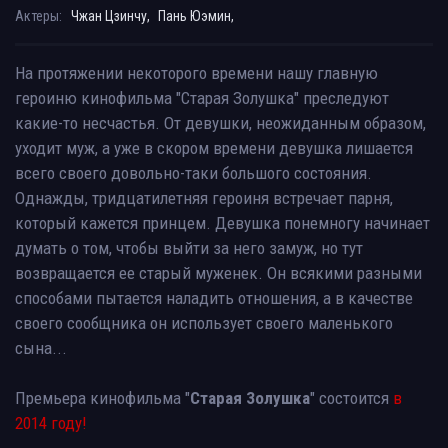
Актеры:
Чжан Цзинчу,
Пань Юэмин,
На протяжении некоторого времени нашу главную
героиню кинофильма "Старая Золушка" преследуют
какие-то несчастья. От девушки, неожиданным образом,
уходит муж, а уже в скором времени девушка лишается
всего своего довольно-таки большого состояния.
Однажды, тридцатилетняя героиня встречает парня,
который кажется принцем. Девушка понемногу начинает
думать о том, чтобы выйти за него замуж, но тут
возвращается ее старый муженек. Он всякими разными
способами пытается наладить отношения, а в качестве
своего сообщника он использует своего маленького
сына...
Премьера кинофильма "
Старая Золушка
" состоится
в
2014 году!