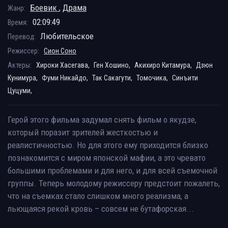
Боевик
,
Драма
Жанр:
02:09:49
Время:
Любительское
Перевод:
Режиссер:
Сион Соно
Актеры:
Хироки Хасегава,
Ген Хошино,
Акихиро Китамура,
Дзюн
Кунимура,
Фуми Никайдо,
Так Сакагути,
Томочика,
Синъити
Цуцуми,
Герой этого фильма задумал снять фильм о якудзе,
который поразит зрителей жесткостью и
реалистичностью. Но для этого ему приходится близко
познакомится с миром японской мафии, а это чревато
большими проблемами и для него, и для всей съемочной
группы. Теперь молодому режиссеру предстоит пожалеть,
что на съемках стало слишком много реализма, а
льющаяся рекой кровь – совсем не бутафорская...