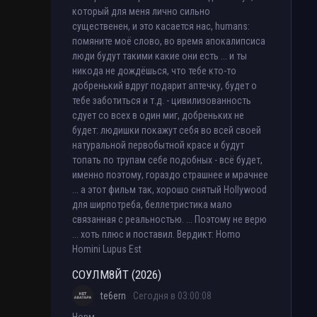
который для меня лично сильно
существенен, и это касается нас, humans:
помяните моё слово, во время апокалипсиса
люди будут такими какие они есть ... и ты
никода не дождёшься, что тебе кто-то
добренький вдруг подарит аптечку, будет о
тебе заботиться и т.д. - цивилизованность
сдует со всех в один миг, добреньких не
будет: людишки покажут себя во всей своей
натуральной первобытной красе и будут
топать по трупам себе подобных - всё будет,
именно поэтому, гораздо страшнее и мрачнее
... а этот фильм так, хорошо снятый Hollywood
для ширпотреба, беллетристика мало
связанная с реальностью. ... Поэтому не верю
... хоть плюс и поставил. Вердикт: Homo
Homini Lupus Est
СОУЛМ8ЙТ (2026)
te6ern
Сегодня в 03:00:08