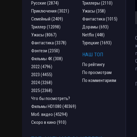
Русские (2874)
Триллеры (2110)
Приключения (3021)
Ужасы (358)
Семейный (2409)
Фантастика (1015)
Триллер (12098)
Дорамы (693)
Ужасы (8067)
Netflix (448)
Фантастика (3378)
Турецкие (1693)
Фэнтези (2350)
НАШ ТОП
Фильмы 4К (308)
По рейтингу
2022 (4796)
По просмотрам
2023 (4455)
По комментариям
2024 (3268)
2025 (2368)
Что бы посмотреть?
Фильмы HD1080 (40369)
Моб. видео (45294)
Скоро в кино (910)