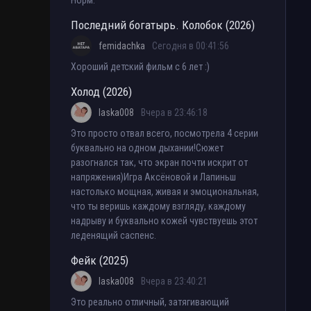
Норм.
Последний богатырь. Колобок (2026)
femidachka
Сегодня в 00:41:56
Хороший детский фильм с 6 лет :)
Холод (2026)
laska008
Вчера в 23:46:18
Это просто отвал всего, посмотрела 4 серии
буквально на одном дыхании!Сюжет
разогнался так, что экран почти искрит от
напряжения)Игра Аксёновой и Лапиньш
настолько мощная, живая и эмоциональная,
что ты веришь каждому взгляду, каждому
надрыву и буквально кожей чувствуешь этот
леденящий саспенс.
Фейк (2025)
laska008
Вчера в 23:40:21
Это реально отличный, затягивающий