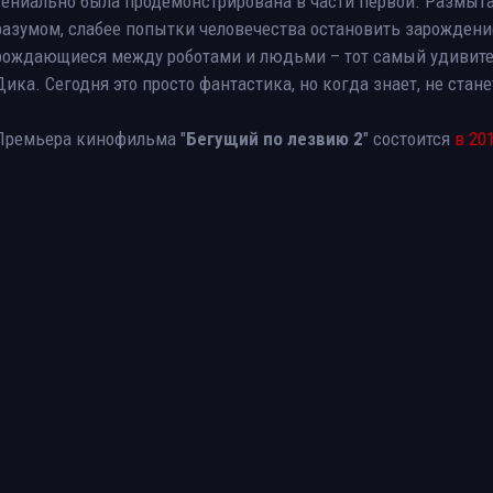
гениально была продемонстрирована в части первой. Размы
разумом, слабее попытки человечества остановить зарождени
рождающиеся между роботами и людьми – тот самый удивите
Дика. Сегодня это просто фантастика, но когда знает, не стане
Премьера кинофильма "
Бегущий по лезвию 2
" состоится
в 20