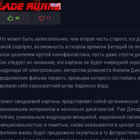
40
17
Что может быть увлекательнее, чем вторая часть старого, ко
такой сюрприз, возможность в скором времени Бегущий по ле
всем ценителям крутой кинофантастики, пусть даже спустя до
Как следует из названия, эта картина не будет очередной эк
андроиды об электроовцах», авторства романиста Филипа Дика
продолжение фильма первого, премьера которого состоялась е
проявил себя сорокалетний актёр Харрисон Форд.
Сюжет ожидаемой картины представляет собой органическое п
миновавшим интервалом в несколько десятилетий. Рик Декар
Рейчел, уникальным андроидом-женщиной, наделённой своим
эмоциональностью и памятью, снова оказывается в центре с
Зрителю вновь будет предложено окунуться в ту футуристичес