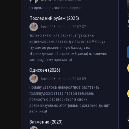
ну прям напряжно весь сериал.
Последний рубеж (2025)
laska008
Вчера в 22:02:32
Только включила сериал ,а тут сцены
крушения самолета под «Unchained Melody»
(ту самую романтичную балладу из
«Привидения» с Патриком Суэйзи) я, конечно
же, продолжу просмотр)
Одиссея (2026)
laska008
Вчера в 21:53:59
Нолану удалось невероятное: заставить
голливудских звезд первой величины
полностью раствориться в своих
ролях.Визуально этот фильм буквально дышит
величием!
Затмение (2023)