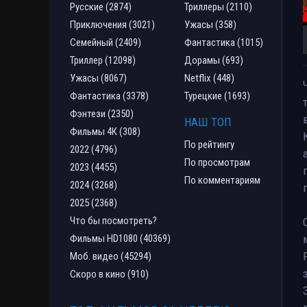
Русские (2874)
Триллеры (2110)
Приключения (3021)
Ужасы (358)
Семейный (2409)
Фантастика (1015)
Триллер (12098)
Дорамы (693)
Ужасы (8067)
Netflix (448)
Фантастика (3378)
Турецкие (1693)
Фэнтези (2350)
НАШ ТОП
Фильмы 4К (308)
По рейтингу
2022 (4796)
По просмотрам
2023 (4455)
По комментариям
2024 (3268)
2025 (2368)
Что бы посмотреть?
Фильмы HD1080 (40369)
Моб. видео (45294)
Скоро в кино (910)