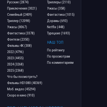
Русские (2874)
Триллеры (2110)
Приключения (3021)
Ужасы (358)
Семейный (2409)
Фантастика (1015)
Триллер (12098)
Дорамы (693)
Ужасы (8067)
Netflix (448)
Фантастика (3378)
Турецкие (1693)
Фэнтези (2350)
НАШ ТОП
Фильмы 4К (308)
По рейтингу
2022 (4796)
По просмотрам
2023 (4455)
По комментариям
2024 (3268)
2025 (2368)
Что бы посмотреть?
Фильмы HD1080 (40369)
Моб. видео (45294)
Скоро в кино (910)