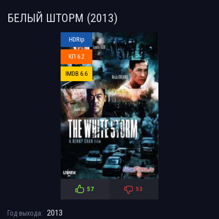
БЕЛЫЙ ШТОРМ (2013)
HDRip
КП 6.2
IMDB 6.6
57
53
2013
Год выхода: