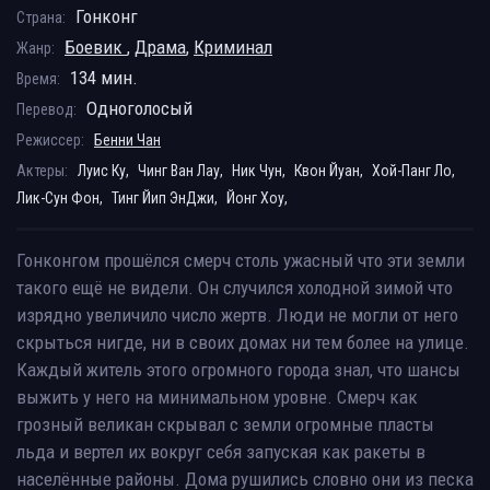
Гонконг
Страна:
Боевик
,
Драма
,
Криминал
Жанр:
134 мин.
Время:
Одноголосый
Перевод:
Режиссер:
Бенни Чан
Актеры:
Луис Ку,
Чинг Ван Лау,
Ник Чун,
Квон Йуан,
Хой-Панг Ло,
Лик-Сун Фон,
Тинг Йип ЭнДжи,
Йонг Хоу,
Гонконгом прошёлся смерч столь ужасный что эти земли
такого ещё не видели. Он случился холодной зимой что
изрядно увеличило число жертв. Люди не могли от него
скрыться нигде, ни в своих домах ни тем более на улице.
Каждый житель этого огромного города знал, что шансы
выжить у него на минимальном уровне. Смерч как
грозный великан скрывал с земли огромные пласты
льда и вертел их вокруг себя запуская как ракеты в
населённые районы. Дома рушились словно они из песка