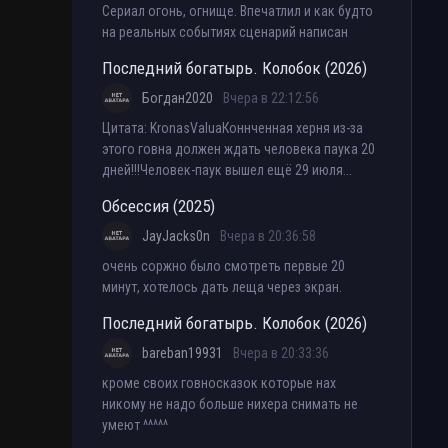
Сериал огонь, огнище. Впечатлил и как будто
на реальных событиях сценарий написан
Последний богатырь. Колобок (2026)
Богдан2020
Вчера в 22:12:56
Цитата: KronasValuaКоннченная херня из-за
этого говна должен ждать человека паука 20
дней!!!Человек-паук вышел ещё 29 июля...
Обсессия (2025)
JayJacks0n
Вчера в 20:36:58
очень соржно было смотреть первые 20
минут, хотелось дать леща через экран.
Последний богатырь. Колобок (2026)
bareban19931
Вчера в 20:33:36
кроме своих говносказок которые нах
никому не надо больше нихера снимать не
умеют ^^^^^