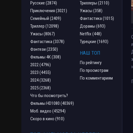
Русские (2874)
Триллеры (2110)
Приключения (3021)
Ужасы (358)
Семейный (2409)
Фантастика (1015)
Триллер (12098)
Дорамы (693)
Ужасы (8067)
Netflix (448)
Фантастика (3378)
Турецкие (1693)
Фэнтези (2350)
НАШ ТОП
Фильмы 4К (308)
По рейтингу
2022 (4796)
По просмотрам
2023 (4455)
По комментариям
2024 (3268)
2025 (2368)
Что бы посмотреть?
Фильмы HD1080 (40369)
Моб. видео (45294)
Скоро в кино (910)