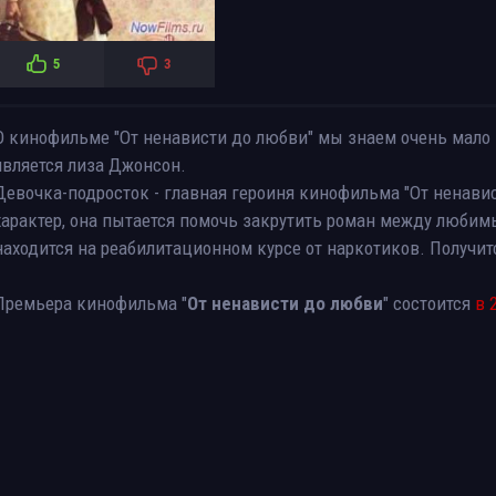
5
3
О кинофильме "От ненависти до любви" мы знаем очень мало
является лиза Джонсон.
Девочка-подросток - главная героиня кинофильма "От ненави
характер, она пытается помочь закрутить роман между любим
находится на реабилитационном курсе от наркотиков. Получитс
Премьера кинофильма "
От ненависти до любви
" состоится
в 