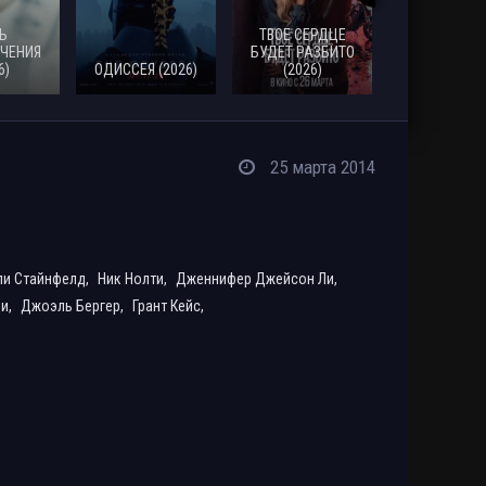
Ь
ТВОЕ СЕРДЦЕ
ЧЕНИЯ
БУДЕТ РАЗБИТО
6)
ОДИССЕЯ (2026)
(2026)
МОАНА (20
25 марта 2014
ли Стайнфелд,
Ник Нолти,
Дженнифер Джейсон Ли,
ли,
Джоэль Бергер,
Грант Кейс,