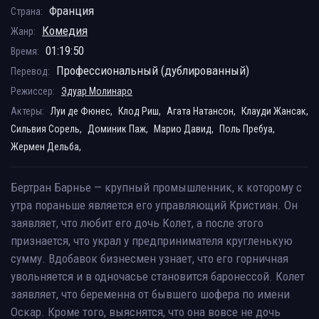
Франция
Страна:
Комедия
Жанр:
01:19:50
Время:
Профессиональный (дублированный)
Перевод:
Режиссер:
Эдуар Молинаро
Актеры:
Луи де Фюнес,
Клод Риш,
Агата Натансон,
Клауди Жансак,
Сильвия Сорель,
Доминик Паж,
Марио Давид,
Поль Пребуа,
Жермен Дельба,
Бертран Барнье — крупный промышленник, к которому с
утра пораньше является его управляющий Кристиан. Он
заявляет, что любит его дочь Колет, а после этого
признается, что украл у предпринимателя кругленькую
сумму. Вдобавок бизнесмен узнает, что его горничная
увольняется и в одночасье становится баронессой. Колет
заявляет, что беременна от бывшего шофера по имени
Оскар. Кроме того, выяснятся, что она вовсе не дочь