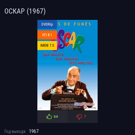
ОСКАР (1967)
DVDRip
КП 8.1
IMDB 7.5
64
7
1967
Год выхода: