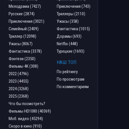
Мелодрама (7427)
Приключения (743)
Русские (2874)
Триллеры (2110)
Приключения (3021)
Ужасы (358)
Семейный (2409)
Фантастика (1015)
Триллер (12098)
Дорамы (693)
Ужасы (8067)
Netflix (448)
Фантастика (3378)
Турецкие (1693)
Фэнтези (2350)
НАШ ТОП
Фильмы 4К (308)
По рейтингу
2022 (4796)
По просмотрам
2023 (4455)
По комментариям
2024 (3268)
2025 (2368)
Что бы посмотреть?
Фильмы HD1080 (40369)
Моб. видео (45294)
Скоро в кино (910)