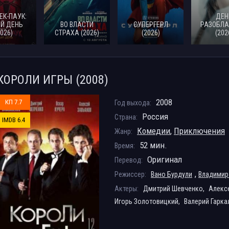
ЕК-ПАУК:
ДЕН
Й ДЕНЬ
ВО ВЛАСТИ
СУПЕРГЕРЛ
РАЗОБЛА
2026)
СТРАХА (2026)
(2026)
(202
КОРОЛИ ИГРЫ (2008)
2008
КП 7.7
Год выхода:
Россия
Страна:
IMDB 6.4
Комедии
,
Приключения
Жанр:
52 мин.
Время:
Оригинал
Перевод:
,
Режиссер:
Вано Бурдули
Владимир
Актеры:
Дмитрий Шевченко,
Алекс
Игорь Золотовицкий,
Валерий Гарка