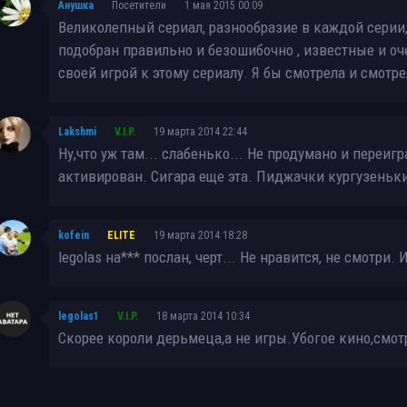
Анушка
Посетители
1 мая 2015 00:09
Великолепный сериал, разнообразие в каждой серии
подобран правильно и безошибочно , известные и о
своей игрой к этому сериалу. Я бы смотрела и смот
Lakshmi
V.I.P.
19 марта 2014 22:44
Ну,что уж там... слабенько... Не продумано и переи
активирован. Сигара еще эта. Пиджачки кургузеньк
kofein
ELITE
19 марта 2014 18:28
legolas на*** послан, черт... Не нравится, не смотри
legolas1
V.I.P.
18 марта 2014 10:34
Скорее короли дерьмеца,а не игры.Убогое кино,смо