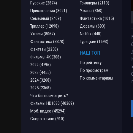
Русские (2874)
Триллеры (2110)
Приключения (3021)
Ужасы (358)
Семейный (2409)
Фантастика (1015)
Триллер (12098)
Дорамы (693)
Ужасы (8067)
Netflix (448)
Фантастика (3378)
Турецкие (1693)
Фэнтези (2350)
НАШ ТОП
Фильмы 4К (308)
По рейтингу
2022 (4796)
По просмотрам
2023 (4455)
По комментариям
2024 (3268)
2025 (2368)
Что бы посмотреть?
Фильмы HD1080 (40369)
Моб. видео (45294)
Скоро в кино (910)