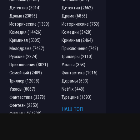
Детектив (3014)
Детектив (2562)
Драма (23896)
Драма (6856)
Исторические (1390)
Исторические (750)
Комедия (14426)
Комедии (3428)
Криминал (5005)
Криминал (2464)
Мелодрама (7427)
Приключения (743)
Русские (2874)
Триллеры (2110)
Приключения (3021)
Ужасы (358)
Семейный (2409)
Фантастика (1015)
Триллер (12098)
Дорамы (693)
Ужасы (8067)
Netflix (448)
Фантастика (3378)
Турецкие (1693)
Фэнтези (2350)
НАШ ТОП
Фильмы 4К (308)
По рейтингу
2022 (4796)
По просмотрам
2023 (4455)
По комментариям
2024 (3268)