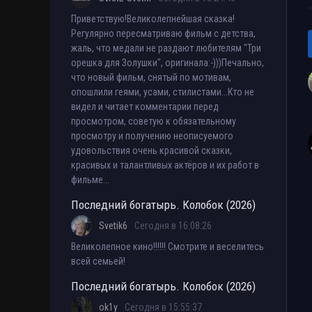
Приветствую!Великолепнейшая сказка!
Регулярно пересматриваю фильм с детства,
жаль, что медали не раздают любителям "Три
орешка для Золушки", оригинала:-)))Печально,
что новый фильм, снятый по мотивам,
опошлили геями, усами, стилистами...Кто не
видел и читает комментарии перед
просмотром, советую к обязательному
просмотру и получению неописуемого
удовольствия очень красивой сказки,
красивых и талантливых актёров и их работ в
фильме...
Последний богатырь. Колобок (2026)
Svetik6
Сегодня в 16:08:26
Великолепное кино!!!!!! Смотрите и веселитесь
всей семьей!
Последний богатырь. Колобок (2026)
ok1y
Сегодня в 15:55:37