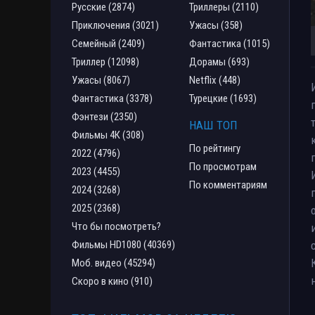
Русские (2874)
Триллеры (2110)
Приключения (3021)
Ужасы (358)
Семейный (2409)
Фантастика (1015)
Триллер (12098)
Дорамы (693)
Ужасы (8067)
Netflix (448)
Фантастика (3378)
Турецкие (1693)
Фэнтези (2350)
НАШ ТОП
Фильмы 4К (308)
По рейтингу
2022 (4796)
По просмотрам
2023 (4455)
По комментариям
2024 (3268)
2025 (2368)
Что бы посмотреть?
Фильмы HD1080 (40369)
Моб. видео (45294)
Скоро в кино (910)