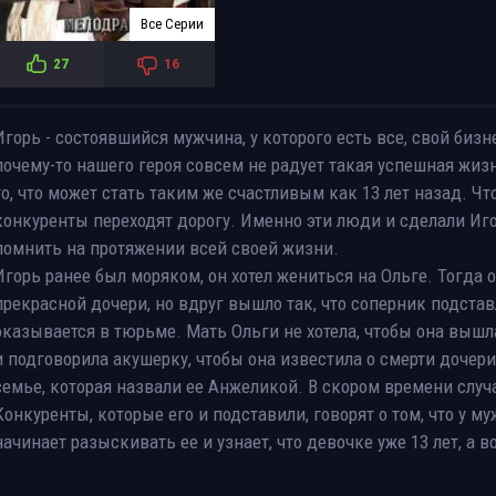
Все Серии
27
16
Игорь - состоявшийся мужчина, у которого есть все, свой бизн
почему-то нашего героя совсем не радует такая успешная жизн
то, что может стать таким же счастливым как 13 лет назад. Чт
конкуренты переходят дорогу. Именно эти люди и сделали Иго
помнить на протяжении всей своей жизни.
Игорь ранее был моряком, он хотел жениться на Ольге. Тогда 
прекрасной дочери, но вдруг вышло так, что соперник подстав
оказывается в тюрьме. Мать Ольги не хотела, чтобы она вышла
и подговорила акушерку, чтобы она известила о смерти дочер
семье, которая назвали ее Анжеликой. В скором времени случае
Конкуренты, которые его и подставили, говорят о том, что у м
начинает разыскивать ее и узнает, что девочке уже 13 лет, а в