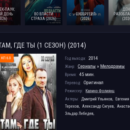
ЕК-ПАУК:
ДЕН
Й ДЕНЬ
ВО ВЛАСТИ
СУПЕРГЕРЛ
РАЗОБЛА
2026)
СТРАХА (2026)
(2026)
(202
ТАМ, ГДЕ ТЫ (1 СЕЗОН) (2014)
2014
КП 6.0
Год выхода:
Сериалы
»
Мелодрамы
Жанр:
45 мин.
Время:
Оригинал
Перевод:
Режиссер:
Каринэ Фолиянц
Актеры:
Дмитрий Ульянов,
Евгения
Терехов,
Александр Сигуев,
Анаста
Эльдар Лебедев,