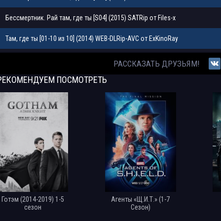
Бессмертник. Рай там, где ты [S04] (2015) SATRip от Files-x
Там, где ты [01-10 из 10] (2014) WEB-DLRip-AVC от ExKinoRay
Там, где ты [01-10 из 10] (2014) WEB-DL 1080p от MediaClub
РАССКАЗАТЬ ДРУЗЬЯМ!
РЕКОМЕНДУЕМ
ПОСМОТРЕТЬ
Там, где ты [01-10 из 10] (2014) HDTVRip от MediaClub
Там, где ты [01-10 из 10] (2014) HDTVRip от Files-x
Там, где ты [01-10 из 10] (2014) SATRip
DJ M.E.G. feat. Карина Кокс - Там, где ты [Клип] (2011) HDRip by Xp_Dron
Джим Лоулесс | Иди туда, где страшно. Именно там ты обретешь силу (20
Джим Лоулесс | Иди туда, где страшно. Именно там ты обретешь силу (201
Готэм (2014-2019) 1-5
Агенты «Щ.И.Т.» (1-7
сезон
Сезон)