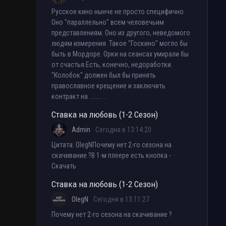
Русское кино нынче не просто специфично.
Оно "параллельно" всем человечьим
представлениям. Оно из другого, неведомого
людям измерения. Такое "Госкино" могло бы
быть в Мордоре. Орки на сеансах умирали бы
от счастья.Есть, конечно, недоработки.
"Колобок" должен был бы принять
православное крещение и заключить
контракт на ......... .
Ставка на любовь (1-2 Сезон)
Admin
Сегодня в 13:14:20
Цитата: OlegNПочему нет 2-го сезона на
скачивание ?В 1-м плеере есть кнопка -
Скачать
Ставка на любовь (1-2 Сезон)
OlegN
Сегодня в 13:11:27
Почему нет 2-го сезона на скачивание ?