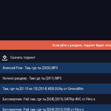
Если уйти с раздачи, торрент будет отк
Скачать торрент
Алексей Ром - Там, где ты (2026) MP3
Ночное рандеву - Там где ты (2011) MP3
Там, где ты [01-10 из 10] (2014) WEB-DLRip от Generalfilm
Бессмертник. Рай там, где ты [S04] (2015) SATRip-AVC от Files-х
Бессмертник. Рай там, где ты [S04] (2015) DVB от Files-х