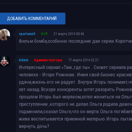
ДОБАВИТЬ КОММЕНТАРИЙ
spartaxxx9
V.I.P.
21 марта 2014 00:46
Фильм бомба,особенно последние две серии.Коротч
Admin
Администраторы
17 марта 2014 22:21
Интересный сериал «Там ,где ты» . Сюжет сериала 
человеке - Игоре Рожнове. Имея свой бизнес красив
удачи,жизнь его не радует. Внутри Игорь понимает,чт
лет назад.Вскоре конкуренты хотят разорить Рожно
прошлом Игорь был моряком,хотел жениться на Ольге
преступление ,которого не делал.Ольга родила дево
подменили,сказал Ольге,что он мертв.Ольга погибает
жива воспитывается приемной матерью.Игорь пытае
вернуть дочь?