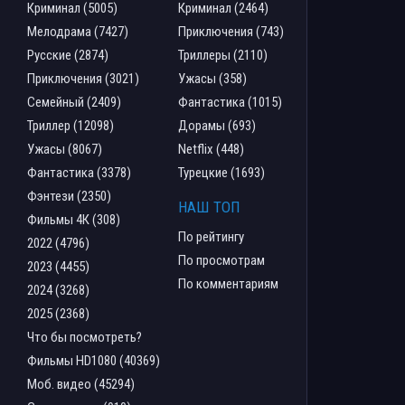
Криминал (5005)
Криминал (2464)
Мелодрама (7427)
Приключения (743)
Русские (2874)
Триллеры (2110)
Приключения (3021)
Ужасы (358)
Семейный (2409)
Фантастика (1015)
Триллер (12098)
Дорамы (693)
Ужасы (8067)
Netflix (448)
Фантастика (3378)
Турецкие (1693)
Фэнтези (2350)
НАШ ТОП
Фильмы 4К (308)
По рейтингу
2022 (4796)
По просмотрам
2023 (4455)
По комментариям
2024 (3268)
2025 (2368)
Что бы посмотреть?
Фильмы HD1080 (40369)
Моб. видео (45294)