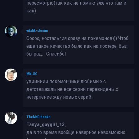
пересмотрю)так как не помню уже что там и
как)
vitalik-slonim
Ооооо, ностальгия сразу на покемонов))) Чтоб
еще такое качество было как на постере, был
бы рад.. Спасибо!
MblJlO
увииииии покемончики любимые с
детства,жаль не все серии перевидены,с
нетерпение жду новых серий.
TheMrDidenko
Tanya_gaygirl_13
,
да в то время вообще наверное невозможно