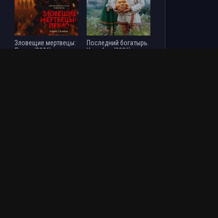
Зловещие мертвецы:
Последний богатырь.
Пекло (2026)
Колобок (2026)
ОБНОВЛЕНИЯ СЕРИАЛОВ
ТОЧКА ВЗРЫВА (2026)
1-2 Серия
АННА ПИДЖЕН (2026)
1 Серия
МОЙ МУЖ - БОСС МАФИИ (2026)
1-18 Серия
НАВЕЧНО ВЛЮБЛЕННЫЕ (2026)
1-8 Серия