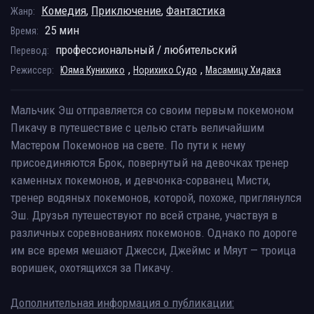
Комедия
,
Приключение
,
Фантастика
Жанр:
25 мин
Время:
профессиональный / любительский
Перевод:
,
,
Режиссер:
Юяма Кунихико
Норихико Судо
Масамицу Хидака
Мальчик Эш отправляется со своим первым покемоном
Пикачу в путешествие с целью стать величайшим
Мастером Покемонов на свете. По пути к нему
присоединяются Брок, повернутый на девочках тренер
каменных покемонов, и девчонка-сорванец Мисти,
тренер водяных покемонов, которой, похоже, приглянулся
Эш. Друзья путешествуют по всей стране, участвуя в
различных соревнованиях покемонов. Однако по дороге
им все время мешают Джесси, Джеймс и Мяут — троица
воришек, охотящихся за Пикачу.
Дополнительная информация о публикации: