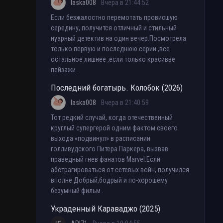
laska008
Вчера в 21:44:52
Если безжалостно перемотать провисшую
середину, получится отличный и стильный
нуарный детектив на один вечер.Посмотрела
только первую и последнюю серии ,все
остальное лишнее ,если только красивве
пейзажи .
Последний богатырь. Колобок (2026)
laska008
Вчера в 21:40:59
Тот редкий случай, когда отечественный
круглый супергерой одним фактом своего
выхода «подвинул» в расписании
голливудского Питера Паркера, вызвав
праведный гнев фанатов Marvel.Если
абстрагироваться от сетевых войн, получился
вполне Добрый,бодрый и по-хорошему
безумный фильм .
Украденный Караваджо (2025)