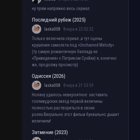
ну прям напряжно весь сериал.
Последний рубеж (2025)
laska008
Вчера в 22:02:32
Только включила сериал ,а тут сцены
крушения самолета под «Unchained Melody»
(ту самую романтичную балладу из
«Привидения» с Патриком Суэйзи) я, конечно
же, продолжу просмотр)
Одиссея (2026)
laska008
Вчера в 21:53:59
Нолану удалось невероятное: заставить
голливудских звезд первой величины
полностью раствориться в своих
ролях.Визуально этот фильм буквально дышит
величием!
Затмение (2023)