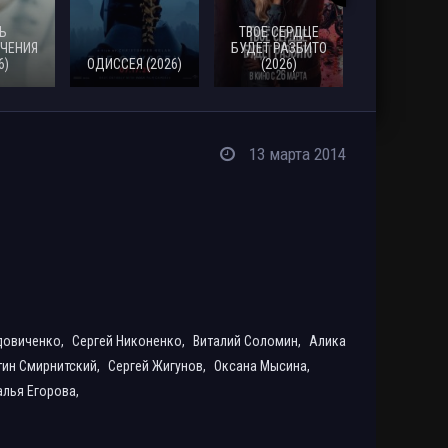
Ь
ТВОЕ СЕРДЦЕ
ЧЕНИЯ
БУДЕТ РАЗБИТО
6)
ОДИССЕЯ (2026)
(2026)
МОАНА (20
13 марта 2014
довиченко,
Сергей Никоненко,
Виталий Соломин,
Алика
тин Смирнитский,
Сергей Жигунов,
Оксана Мысина,
алья Егорова,