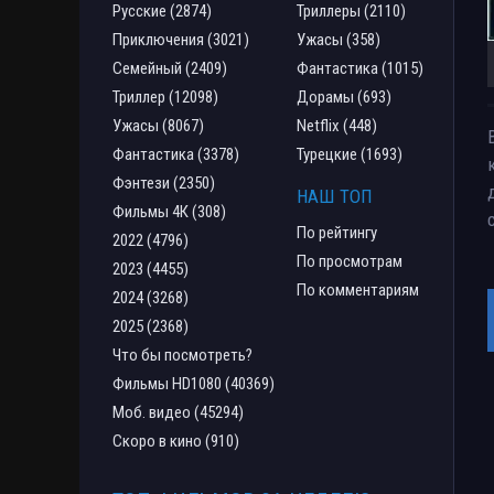
Русские (2874)
Триллеры (2110)
Приключения (3021)
Ужасы (358)
Семейный (2409)
Фантастика (1015)
Триллер (12098)
Дорамы (693)
Ужасы (8067)
Netflix (448)
Фантастика (3378)
Турецкие (1693)
Фэнтези (2350)
НАШ ТОП
Фильмы 4К (308)
По рейтингу
2022 (4796)
По просмотрам
2023 (4455)
По комментариям
2024 (3268)
2025 (2368)
Что бы посмотреть?
Фильмы HD1080 (40369)
Моб. видео (45294)
Скоро в кино (910)