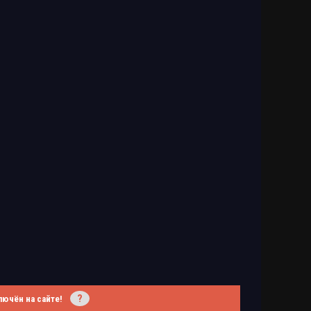
?
лючён на сайте!