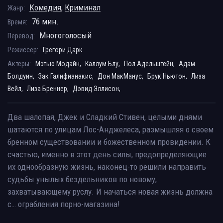
Комедия
,
Криминал
Жанр:
76 мин.
Время:
Многоголосый
Перевод:
Режиссер:
Грегори Дарк
Актеры:
Мэтью Модайн,
Каллум Блу,
Пол Адельштейн,
Адам
Болдуин,
Зак Галифианакис,
Дон МакМанус,
Брук Ньютон,
Лиза
Вейл,
Лиза Бреннер,
Дэвид Эллисон,
Два шалопая, Джек и Сладкий Стивен, целыми днями
шатаются по улицам Лос-Анджелеса, размышляя о своем
бренном существовании и божественном провидении. К
счастью, именно в этот день силы, предопределяющие
их однообразную жизнь, наконец-то решили направить
судьбы унылых бездельников по новому,
захватывающему руслу. И начаться новая жизнь должна
с… ограбления порно-магазина!