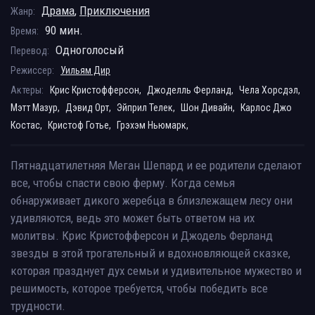
Драма
,
Приключения
Жанр:
90 мин.
Время:
Одноголосый
Перевод:
Режиссер:
Уильям Дир
Актеры:
Крис Кристофферсон,
Джоделль Ферланд,
Чела Хорсдэл,
Мэтт Мазур,
Дэвид Орт,
Эйприл Телек,
Шон Дивайн,
Карлос Джо
Костас,
Кристоф Готье,
Грэхэм Ньюмарк,
Пятнадцатилетняя Меган Шепард и ее родители сделают
все, чтобы спасти свою ферму. Когда семья
обнаруживает дикого жеребца в близлежащем лесу они
удивляются, ведь это может быть ответом на их
молитвы. Крис Кристофферсон и Джодель Ферланд
звезды в этой трогательный и вдохновляющей сказке,
которая празднует дух семьи и удивительное мужество и
решимость, которое требуется, чтобы победить все
трудности.