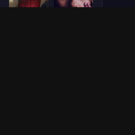
Человек-паук: Новый
СОУЛМ8ЙТ (2026)
день (2026)
Зловещие мертвецы:
Везунчик (2026)
Пекло (2026)