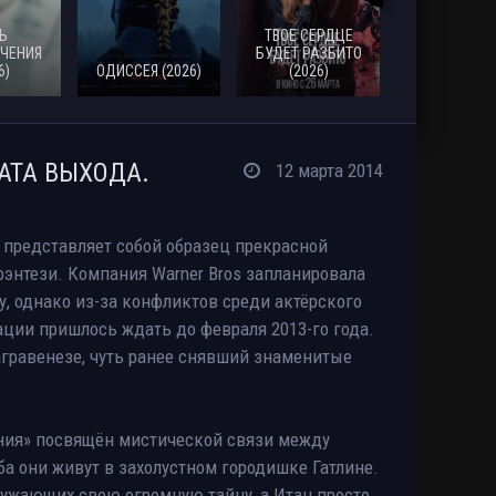
Ь
ТВОЕ СЕРДЦЕ
ЧЕНИЯ
БУДЕТ РАЗБИТО
6)
ОДИССЕЯ (2026)
(2026)
МОАНА (20
АТА ВЫХОДА.
12 марта 2014
 представляет собой образец прекрасной
энтези. Компания Warner Bros запланировала
у, однако из-за конфликтов среди актёрского
ации пришлось ждать до февраля 2013-го года.
гравенезе, чуть ранее снявший знаменитые
.
ния» посвящён мистической связи между
а они живут в захолустном городишке Гатлине.
ружающих свою огромную тайну, а Итан просто