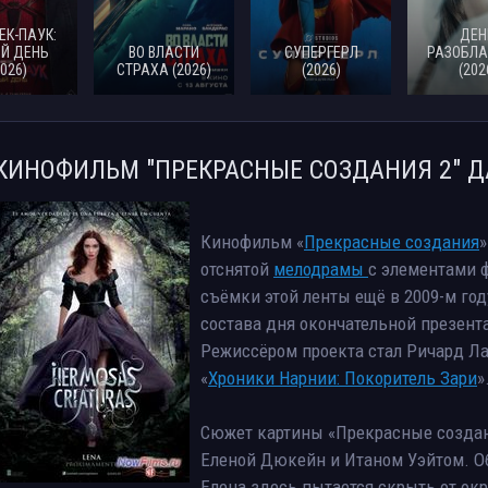
ЕК-ПАУК:
ДЕН
Й ДЕНЬ
ВО ВЛАСТИ
СУПЕРГЕРЛ
РАЗОБЛА
2026)
СТРАХА (2026)
(2026)
(202
КИНОФИЛЬМ "ПРЕКРАСНЫЕ СОЗДАНИЯ 2" Д
Кинофильм «
Прекрасные создания
»
отснятой
мелодрамы
с элементами ф
съёмки этой ленты ещё в 2009-м год
состава дня окончательной презент
Режиссёром проекта стал Ричард Ла
«
Хроники Нарнии: Покоритель Зари
»
Сюжет картины «Прекрасные созда
Еленой Дюкейн и Итаном Уэйтом. Об
Елена здесь пытается скрыть от ок