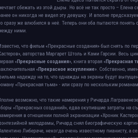
мечтает сбежать из этой дыры. Но всё не так просто – Елена 
ранее он никогда не видел эту девушку. И вполне предсказуем
то сразу же влюбился в неё. Теперь они оба пытаются понять 
между ними.
Известно, что фильм «Прекрасные создания» был снять по пе
Кастеров», авторства Маргарет Штоль и Ками Гарсии. Весь ци
первая «
Прекрасные создания
», книга вторая «
Прекрасная т
заключительная «
Прекрасное искупление
». Собственно, име
фильма надежду на то, что однажды на экраны будут выпуще
роману «Прекрасная тьма» - или сразу по нескольким романа
Вполне возможно, что такие намерения у Ричарда Лагравенез
сборы «Прекрасных созданий», едва окупившие затраты на съ
намерения в отношении полной экранизации «Хроник Кастеро
фэнтезийной мелодрамы, Ричард снял биографическую картин
Валентино Либераче, некогда очень известному пианисту, а с