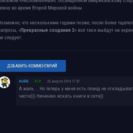
фильмом «Несломленный», посвящённом американскому спорт
плену во время Второй Мировой войны.
Возможно, что несколькими годами позже, после более тщате
запросы, «
Прекрасные создания 2
» всё таки выйдут на экран
не следует.
ДОБАВИТЬ КОММЕНТАРИЙ
Rolllik
V.I.P.
25 августа 2014 17:07
А жаль... Но теперь у меня есть повод не откладыв
части))) Начинаю искать книги в сети))