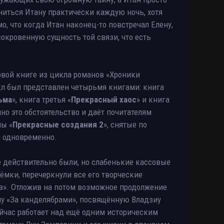
сниться Итану практически каждую ночь, хотя
о, что когда Итан наконец-то повстречал Елену,
сокровенную сущность той связи, что есть
рвой книге из цикла романов «Хроники
кл был представлен четырьмя книгами: книга
ьма
», книга третья «
Прекрасный хаос
» и книга
нно это обстоятельство и даёт почитателям
ны «
Прекрасные создания 2
», снятые по
м одновременно.
е действительно были, но слабенькие кассовые
ёмки, перечеркнули все его творческие
в». Отложив на потом возможное продолжение
у «За канделябрами», посвящённую Владзиу
ейчас работает над ещё одним историческим