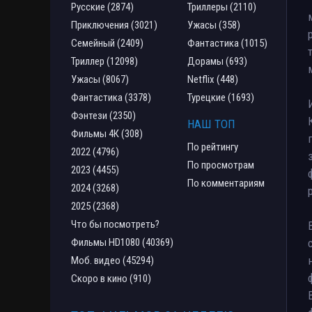
Русские (2874)
Триллеры (2110)
Приключения (3021)
Ужасы (358)
Семейный (2409)
Фантастика (1015)
Триллер (12098)
Дорамы (693)
Ужасы (8067)
Netflix (448)
Фантастика (3378)
Турецкие (1693)
Фэнтези (2350)
НАШ ТОП
Фильмы 4К (308)
По рейтингу
2022 (4796)
По просмотрам
2023 (4455)
По комментариям
2024 (3268)
2025 (2368)
Что бы посмотреть?
Фильмы HD1080 (40369)
Моб. видео (45294)
Скоро в кино (910)