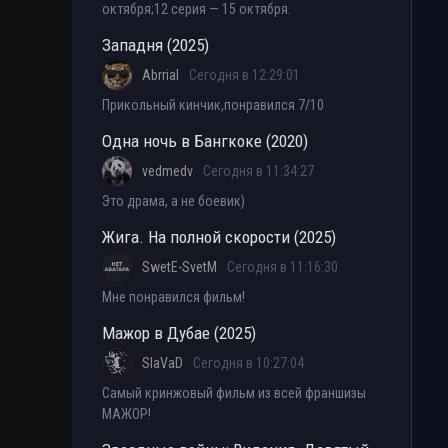
октября;12 серия — 15 октября.
Западня (2025)
Abrrial
Сегодня в 12:29:01
Прикольный кинчик,понравился 7/10
Одна ночь в Бангкоке (2020)
vedmedv
Сегодня в 11:34:27
Это драма, а не боевик)
Жига. На полной скорости (2025)
SwetE-SvetM
Сегодня в 11:16:30
Мне понравился фильм!
Мажор в Дубае (2025)
SlaVaD
Сегодня в 10:27:04
Самый кринжовый фильм из всей франшизы
МАЖОР!