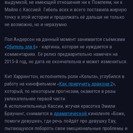
выдумкой, не имеющей отношения ни к Помпеям, ни к
Майло с Кассией. Гибель всех и всего поставила жирную
точку в этой истории и продолжать её дальше не только
не возможно, но и неразумно.
Пол Андерсон на данный момент занимается съёмками
«
Обитель зла 6
» - картины, которая не нуждается в
комментариях. Её релиз предварительно намечен на
2015-й год, но дата не окончательна и может измениться.
Кит Харрингтон, исполнитель роли «Кельта», углубился в
работу на кинофильмом «
Как приручить дракона 2
»,
который, по некоторым прогнозам, окажется в разы
увлекательнее первой части.
А исполнительница Кассии, жгучая красотка Эмили
Браунинг, снимается в
драматической
киноленте «Боже,
помоги девушке», где речь пойдёт про девушку Еву,
пытающуюся побороть свои эмоциональные проблемы и