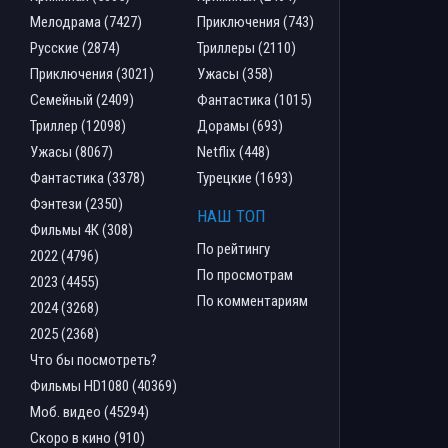
Мелодрама (7427)
Приключения (743)
Русские (2874)
Триллеры (2110)
Приключения (3021)
Ужасы (358)
Семейный (2409)
Фантастика (1015)
Триллер (12098)
Дорамы (693)
Ужасы (8067)
Netflix (448)
Фантастика (3378)
Турецкие (1693)
Фэнтези (2350)
НАШ ТОП
Фильмы 4К (308)
По рейтингу
2022 (4796)
По просмотрам
2023 (4455)
По комментариям
2024 (3268)
2025 (2368)
Что бы посмотреть?
Фильмы HD1080 (40369)
Моб. видео (45294)
Скоро в кино (910)