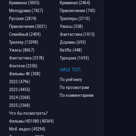
Криминал (5005)
Криминал (2464)
Мелодрама (7427)
Приключения (743)
Русские (2874)
Триллеры (2110)
Приключения (3021)
Ужасы (358)
Семейный (2409)
Фантастика (1015)
Триллер (12098)
Дорамы (693)
Ужасы (8067)
Netflix (448)
Фантастика (3378)
Турецкие (1693)
Фэнтези (2350)
НАШ ТОП
Фильмы 4К (308)
По рейтингу
2022 (4796)
По просмотрам
2023 (4455)
По комментариям
2024 (3268)
2025 (2368)
Что бы посмотреть?
Фильмы HD1080 (40369)
Моб. видео (45294)