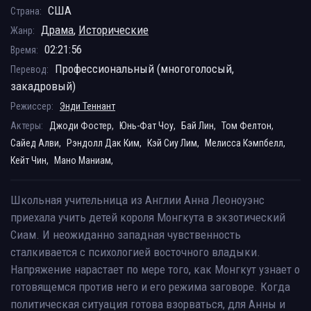
США
Страна:
Драма
,
Исторические
Жанр:
02:21:56
Время:
Профессиональный (многоголосый,
Перевод:
закадровый)
Режиссер:
Энди Теннант
Актеры:
Джоди Фостер,
Юнь-Фат Чоу,
Бай Лин,
Том Фелтон,
Сайед Алви,
Рэндолл Дак Ким,
Кэй Сиу Лим,
Мелисса Кэмпбелл,
Кейт Чин,
Мано Маниам,
Школьная учительница из Англии Анна Леоноуэнс
приехала учить детей короля Монгкута в экзотический
Сиам. И неожиданно западная чувственность
сталкивается с психологией восточного владыки.
Напряжение нарастает по мере того, как Монгкут узнает о
готовящемся против него и его режима заговоре. Когда
политическая ситуация готова взорваться, для Анны и