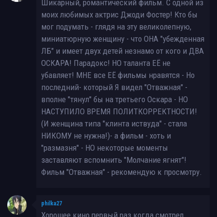
Шикарный, романтический фильм. С одной из
моих любимых актрис Джоди Фостер! Кто бы
мог подумать - глядя на эту великолепную,
миниатюрную женщину - что ОНА "убежденная
ЛБ" и имеет двух детей незнамо от кого и ДВА
ОСКАРА! Парадокс! НО таланта ЕЁ не
убавляет! МНЕ все ЕЁ фильмы нравятся - Но
последний- который Я видел "Отважная" -
вполне "тянул" бы на третьего Оскара - НО
НАСТУПИЛО ВРЕМЯ ПОЛИТКОРРЕКТНОСТИ!
(И женщина типа "клинта иствуда" - стала
НИКОМУ не нужна!)- а фильм - хоть и
"размазня" - НО некоторые моменты
заставляют вспомнить "Молчание ягнят"!
Фильм "Отважная" - рекомендую к просмотру.
philka27
Хорошее кино,первый раз когда смотрел