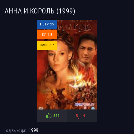
АННА И КОРОЛЬ (1999)
HDTVRip
КП 7.8
IMDB 6.7
222
9
1999
Год выхода: