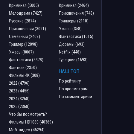
Криминал (5005)
Криминал (2464)
Мелодрама (7427)
Приключения (743)
Русские (2874)
Триллеры (2110)
Приключения (3021)
Ужасы (358)
Семейный (2409)
Фантастика (1015)
Триллер (12098)
Дорамы (693)
Ужасы (8067)
Netflix (448)
Фантастика (3378)
Турецкие (1693)
Фэнтези (2350)
НАШ ТОП
Фильмы 4К (308)
По рейтингу
2022 (4796)
По просмотрам
2023 (4455)
По комментариям
2024 (3268)
2025 (2368)
Что бы посмотреть?
Фильмы HD1080 (40369)
Моб. видео (45294)