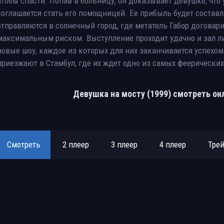
чтобы спасти. Попав в больницу, он доказывает девушке, что у
соглашается стать его помощницей. Ее прибыль будет составля
отправляются в солнечный город, где метатель Габор договар
максимальным риском. Выступление проходит удачно и зал ли
новые шоу, каждое из которых для них заканчивается успехом
приезжают в Стамбул, где их ждет одно из самых феерических
Девушка на мосту (1999) смотреть он
Смотреть
2 плеер
3 плеер
4 плеер
Тре