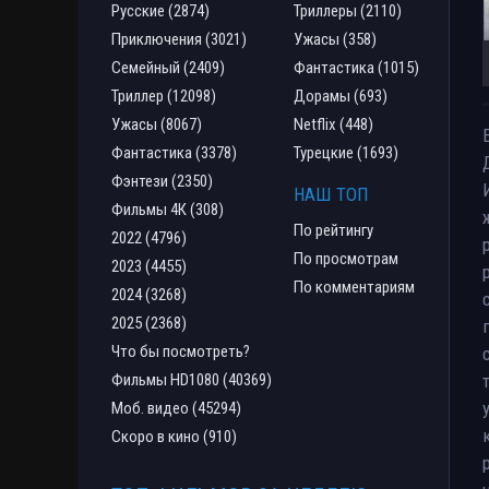
Русские (2874)
Триллеры (2110)
Приключения (3021)
Ужасы (358)
Семейный (2409)
Фантастика (1015)
Триллер (12098)
Дорамы (693)
Ужасы (8067)
Netflix (448)
Фантастика (3378)
Турецкие (1693)
Фэнтези (2350)
НАШ ТОП
Фильмы 4К (308)
По рейтингу
2022 (4796)
По просмотрам
2023 (4455)
По комментариям
2024 (3268)
2025 (2368)
Что бы посмотреть?
Фильмы HD1080 (40369)
Моб. видео (45294)
Скоро в кино (910)