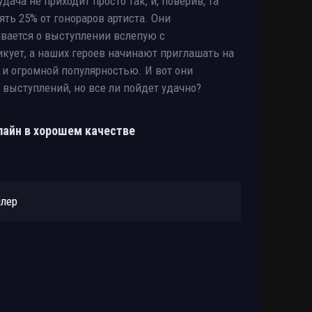
дача не приходит просто так, и, поверив, та
ть 25% от гонораров артиста. Они
ивается о выступлении вслепую с
кует, а наших героев начинают приглашать на
 и огромной популярностью. И вот они
 выступлений, но все ли пойдет удачно?
лайн в хорошем качестве
йлер