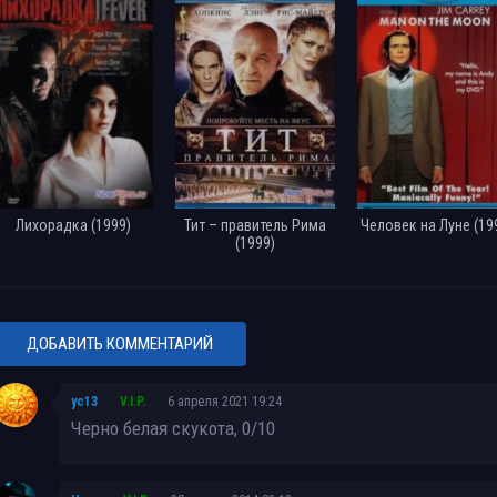
Девушка на мосту / La fille sur le pont (1999) BDRip [H.264/720p]
Девушка на мосту / La fille sur le pont (1999) BDRip [H.264]
Девушка на мосту / La fille sur le pont (1999) BDRip [H.264/1080p]
Лихорадка (1999)
Тит – правитель Рима
Человек на Луне (19
(1999)
ДОБАВИТЬ КОММЕНТАРИЙ
yc13
V.I.P.
6 апреля 2021 19:24
Черно белая скукота, 0/10