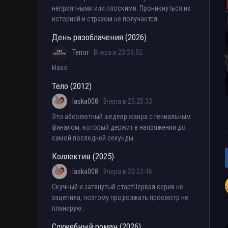
неприятными или плоскими. Проникнуться их
историей и страхом не получается.
День разоблачения (2026)
Tenor
Вчера в 23:29:52
klass
Тело (2012)
laska008
Вчера в 23:25:33
Это абсолютный шедевр жанра с гениальным
финалом, который держит в напряжении до
самой последней секунды.
Коллектив (2025)
laska008
Вчера в 23:23:46
Скучный и затянутый стартПервая серия не
зацепила, поэтому продолжать просмотр не
планирую .
Служебный роман (2026)