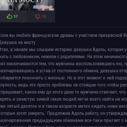
37
12
Если вы любите французские драмы с участием прекрасной Ва
Девушка на мосту.
Итак, в начале мы слышим историю девушки Адель, которая уш
жить с любовником, нежели с родителями. На этом начинают
раз заканчиваются тем, что мужчины воспользовавшись ею, п
разочаровавшись и устав от постоянного обмана, девушка отп
собирается покончить с жизнью. Но в этот момент к ней подхо
глупость, ведь это просто проблемы не стоящие того чтобы р
спрашивает, какое ему до этого дело то мужчина отвечает, что
терять и зачастую зимой таких людей легче всего найти на мо
уже пятый десяток и в таком возрасте метко кидать ножи вес
которые хотят умереть. Предложив Адель работу, он утверждае
разочарованная предыдущими обманами все-таки прыгает с мо