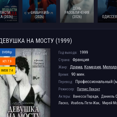
ДЕНЬ
ВЛАСТИ
СУПЕРГЕРЛ
РАЗОБЛАЧЕНИЯ
А (2026)
(2026)
(2026)
ОДИССЕЯ 
ДЕВУШКА НА МОСТУ (1999)
1999
DVDRip
Год выхода:
Франция
Страна:
КП 7.9
Драма
,
Комедия
,
Мелодр
Жанр:
IMDB 7.4
90 мин.
Время:
Профессиональный (м
Перевод:
Режиссер:
Патрис Леконт
Актеры:
Ванесса Паради,
Даниель 
Ласко,
Изабель Пети-Жак,
Мирей М