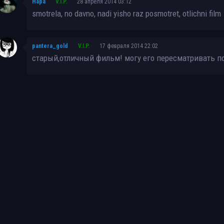
Нара
V.I.P.
28 апреля 2014 03:12
smotrela, no davno, nadi yisho raz posmotret, otlichni film
pantera_gold
V.I.P.
17 февраля 2014 22:02
старый,отличный фильм! могу его пересматривать по