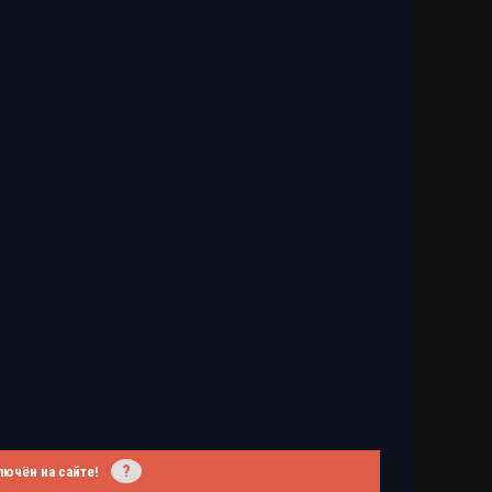
?
лючён на сайте!