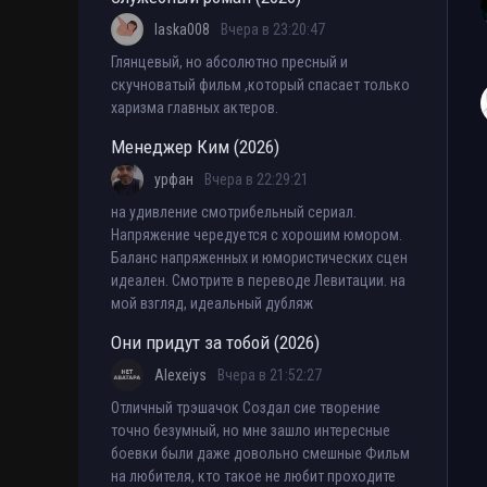
laska008
Вчера в 23:20:47
Глянцевый, но абсолютно пресный и
скучноватый фильм ,который спасает только
харизма главных актеров.
Менеджер Ким (2026)
урфан
Вчера в 22:29:21
на удивление смотрибельный сериал.
Напряжение чередуется с хорошим юмором.
Баланс напряженных и юмористических сцен
идеален. Смотрите в переводе Левитации. на
мой взгляд, идеальный дубляж
Они придут за тобой (2026)
Alexeiys
Вчера в 21:52:27
Отличный трэшачок Создал сие творение
точно безумный, но мне зашло интересные
боевки были даже довольно смешные Фильм
на любителя, кто такое не любит проходите