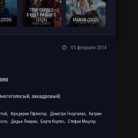
ТВОЕ СЕРДЦЕ
СМЕРТЬ
БУДЕТ РАЗБИТО
РОБИНА Г
(2026)
(2026)
МОАНА (2026)
(2026)
05 февраля 2014
ама
ногоголосый, закадровый)
Отой,
Фредерик Пфлюгер,
Деметре Георгалас,
Катрин
оссе,
Дидье Лемуан,
Берти Кортес,
Стефан Мецгер,