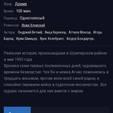
Драма
Жанр:
100 мин.
Время:
Одноголосый
Перевод:
Режиссер:
Иржи Хлумский
Актеры:
Ондржей Ветхий,
Вица Керекеш,
Аттила Мокош,
Игорь
Бареш,
Иржи Шмицер,
Ярек Хелебрант,
Фёдор Бондарчук,
Реальная история, произошедшая в Шумперском районе
в мае 1945 года.
Хроника семи первых послевоенных дней, чудовищного
времени безвластия. Чех Ян и немка Агнес поженились в
тридцать восьмом, против воли всей своей родни, и
спокойно пережили войну в судетском лесничестве. Все
худшее начинается для них вместе с миром.