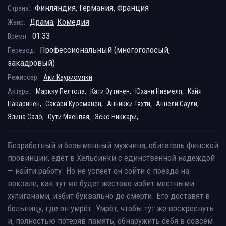
Финляндия, Германия, Франция
Страна:
Драма
,
Комедия
Жанр:
01:33
Время:
Профессиональный (многоголосый,
Перевод:
закадровый)
Режиссер:
Аки Каурисмяки
Актеры:
Маркку Пелтола,
Кати Оутинен,
Юхани Ниемеля,
Кайя
Пакаринен,
Сакари Куосманен,
Анникки Тяхти,
Аннели Саули,
Элина Сало,
Оути Мяенпяя,
Эско Никкари,
Безработный и безымянный мужчина, обитатель финской
провинции, едет в Хельсинки с единственной надеждой
— найти работу. Но не успеет он сойти с поезда на
вокзале, как тут же будет жестоко избит местными
хулиганами, избит буквально до смерти. Его доставят в
больницу, где он умрёт. Умрёт, чтобы тут же воскреснуть
и, полностью потеряв память, обнаружить себя в совсем