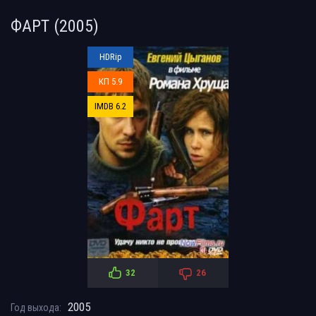
ФАРТ (2005)
HDRip
КП 5.9
IMDB 6.2
32
26
2005
Год выхода: