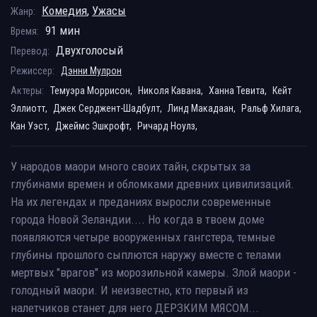
Комедия
,
Ужасы
Жанр:
91 мин
Время:
Двухголосый
Перевод:
Режиссер:
Дэнни Мулрон
Актеры:
Темуэра Моррисон,
Николя Кавана,
Ханна Тевита,
Кейт
Эллиотт,
Джек Серджент-Шадбулт,
Линд Макадаан,
Ральф Хилага,
Кан Уэст,
Джеймс Эшкрофт,
Ричард Ноулз,
У народов маори много своих тайн, скрытых за
глубинами времен и обломками древних цивилизаций.
На их легендах и преданиях выросли современные
города Новой Зеландии.... Но когда в твоем доме
появляются четыре вооруженных гангстера, темные
глубины прошлого сыплются наружу вместе с телами
мертвых "врагов" из морозильной камеры. Злой маори -
голодный маори. И неизвестно, кто первый из
налетчиков станет для него ДЕРЗКИМ МЯСОМ...