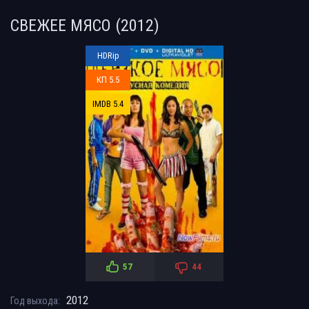
СВЕЖЕЕ МЯСО (2012)
HDRip
КП 5.5
IMDB 5.4
57
44
2012
Год выхода: