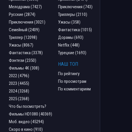
Мелодрама (7427)
Приключения (743)
Русские (2874)
Триллеры (2110)
Приключения (3021)
Ужасы (358)
Семейный (2409)
Фантастика (1015)
Триллер (12098)
Дорамы (693)
Ужасы (8067)
Netflix (448)
Фантастика (3378)
Турецкие (1693)
Фэнтези (2350)
НАШ ТОП
Фильмы 4К (308)
По рейтингу
2022 (4796)
По просмотрам
2023 (4455)
По комментариям
2024 (3268)
2025 (2368)
Что бы посмотреть?
Фильмы HD1080 (40369)
Моб. видео (45294)
Скоро в кино (910)