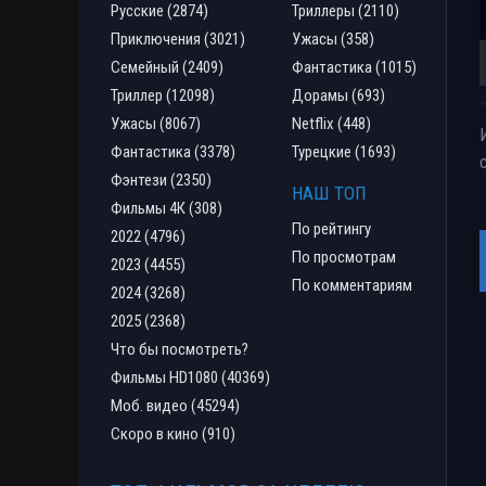
Русские (2874)
Триллеры (2110)
Приключения (3021)
Ужасы (358)
Семейный (2409)
Фантастика (1015)
Триллер (12098)
Дорамы (693)
Ужасы (8067)
Netflix (448)
Фантастика (3378)
Турецкие (1693)
Фэнтези (2350)
НАШ ТОП
Фильмы 4К (308)
По рейтингу
2022 (4796)
По просмотрам
2023 (4455)
По комментариям
2024 (3268)
2025 (2368)
Что бы посмотреть?
Фильмы HD1080 (40369)
Моб. видео (45294)
Скоро в кино (910)