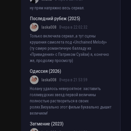
ну прям напряжно весь сериал.
Последний рубеж (2025)
laska008
Вчера в 22:02:32
Только включила сериал ,а тут сцены
крушения самолета под «Unchained Melody»
(ту самую романтичную балладу из
«Привидения» с Патриком Суэйзи) я, конечно
же, продолжу просмотр)
Одиссея (2026)
laska008
Вчера в 21:53:59
Нолану удалось невероятное: заставить
голливудских звезд первой величины
полностью раствориться в своих
ролях.Визуально этот фильм буквально дышит
величием!
Затмение (2023)