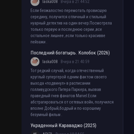
laska008
Вчера в 21:44:52
Если безжалостно перемотать провисшую
середину, получится отличный и стильный
нуарный детектив на один вечер.Посмотрела
только первую и последнюю серии ,все
остальное лишнее ,если только красивве
пейзажи .
Последний богатырь. Колобок (2026)
laska008
Вчера в 21:40:59
Тот редкий случай, когда отечественный
круглый супергерой одним фактом своего
выхода «подвинул» в расписании
голливудского Питера Паркера, вызвав
праведный гнев фанатов Marvel.Если
абстрагироваться от сетевых войн, получился
вполне Добрый,бодрый и по-хорошему
безумный фильм .
Украденный Караваджо (2025)