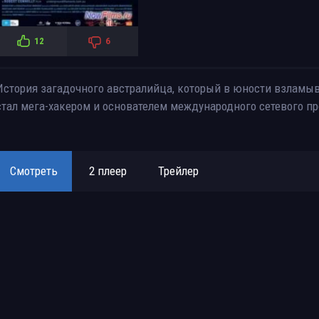
12
6
История загадочного австралийца, который в юности взламы
стал мега-хакером и основателем международного сетевого про
Смотреть
2 плеер
Трейлер