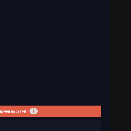
?
лючён на сайте!