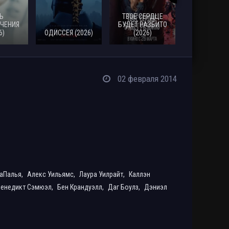
Ь
ТВОЕ СЕРДЦЕ
ЧЕНИЯ
БУДЕТ РАЗБИТО
6)
ОДИССЕЯ (2026)
(2026)
МОАНА (20
02 февраля 2014
аПалья,
Алекс Уильямс,
Лаура Уилрайт,
Каллэн
Бенедикт Сэмюэл,
Бен Крандуэлл,
Даг Боулз,
Дэниэл