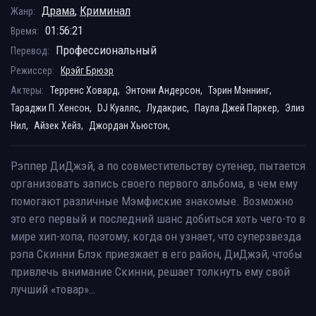
Драма
,
Криминал
Жанр:
01:56:21
Время:
Профессиональный
Перевод:
Режиссер:
Крэйг Брюэр
Актеры:
Терренс Ховард,
Энтони Андерсон,
Тэрин Мэннинг,
Тараджи П. Хенсон,
DJ Куаллс,
Лудакрис,
Паула Джей Паркер,
Элиз
Нил,
Айзек Хейз,
Джордан Хьюстон,
Рэппер ДиДжэй, а по совместительству сутенер, пытается
организовать запись своего первого альбома, в чем ему
помогают различные Мэмфиские знакомые. Возможно
это его первый и последний шанс добиться хоть чего-то в
мире хип-хопа, поэтому, когда он узнает, что суперзвезда
рэпа Скинни Блэк приезжает в его район, ДиДжэй, чтобы
привлечь внимание Скинни, решает толкнуть ему свой
лучший «товар»…