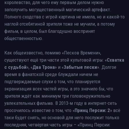
королевство, для чего ему первым делом нужно
заполучить могущественный магический артефакт.
Полного сходства с игрой картина не имела, но и какой-то
наглой отсебятиной зрителя тоже не мучили, а потому
фильм, в целом, был благодушно воспринят
общественностью.
Как общеизвестно, помимо «Песков Времени»,
существуют ещё три части этой культовой игры: «
Схватка
с судьбой
», «
Два Трона
» и «
Забытые пески
». Долгое
время в фанатской среде блуждали ничем не
подтверждаемые слухи о том, что планируется
экранизация всех частей игры, а это значило бы, что
зрителя ждёт как минимум три головокружительно
увлекательных фильма. В 2013-м году в интернет-сеть
просочилось известие о том, что «
Принц Персии: 2
» всё
таки будет снять, но основой для него послужит только
последняя, четвёртая часть игры – «Принц Персии: