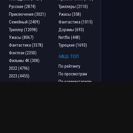
Русские (2874)
Триллеры (2110)
Приключения (3021)
Ужасы (358)
Семейный (2409)
Фантастика (1015)
Триллер (12098)
Дорамы (693)
Ужасы (8067)
Netflix (448)
Фантастика (3378)
Турецкие (1693)
Фэнтези (2350)
НАШ ТОП
Фильмы 4К (308)
По рейтингу
2022 (4796)
По просмотрам
2023 (4455)
По комментариям
2024 (3268)
2025 (2368)
Что бы посмотреть?
Фильмы HD1080 (40369)
Моб. видео (45294)
Скоро в кино (910)