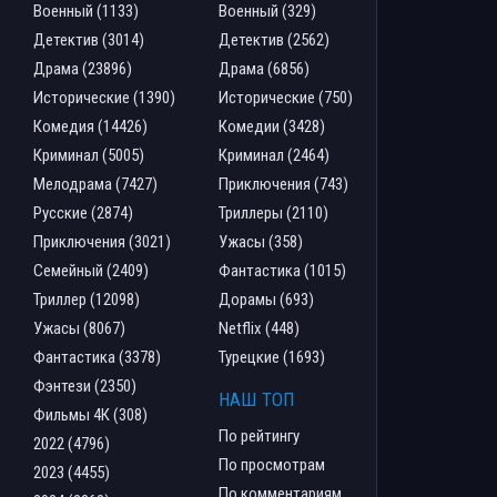
Военный (1133)
Военный (329)
Детектив (3014)
Детектив (2562)
Драма (23896)
Драма (6856)
Исторические (1390)
Исторические (750)
Комедия (14426)
Комедии (3428)
Криминал (5005)
Криминал (2464)
Мелодрама (7427)
Приключения (743)
Русские (2874)
Триллеры (2110)
Приключения (3021)
Ужасы (358)
Семейный (2409)
Фантастика (1015)
Триллер (12098)
Дорамы (693)
Ужасы (8067)
Netflix (448)
Фантастика (3378)
Турецкие (1693)
Фэнтези (2350)
НАШ ТОП
Фильмы 4К (308)
По рейтингу
2022 (4796)
По просмотрам
2023 (4455)
По комментариям