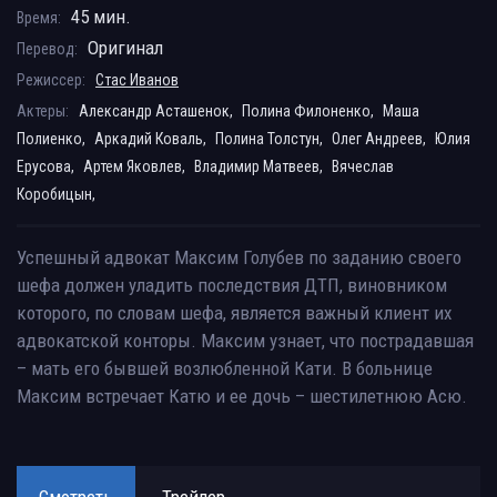
45 мин.
Время:
Оригинал
Перевод:
Режиссер:
Стас Иванов
Актеры:
Александр Асташенок,
Полина Филоненко,
Маша
Полиенко,
Аркадий Коваль,
Полина Толстун,
Олег Андреев,
Юлия
Ерусова,
Артем Яковлев,
Владимир Матвеев,
Вячеслав
Коробицын,
Успешный адвокат Максим Голубев по заданию своего
шефа должен уладить последствия ДТП, виновником
которого, по словам шефа, является важный клиент их
адвокатской конторы. Максим узнает, что пострадавшая
– мать его бывшей возлюбленной Кати. В больнице
Максим встречает Катю и ее дочь – шестилетнюю Асю.
Смотреть
Трейлер