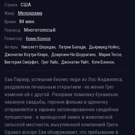
США
Страна:
Мелодрама
Жанр:
84 мин.
Время:
Многоголосый
Перевод:
Режиссер:
Кевин Коннор
Актеры:
Николетт Шеридан,
Патрик Балади,
Дьярмуид Нойес,
Джонатан Хоутри Кларк,
Доиреанн Ни Шоррагаен,
Мария Тессе,
Виктория Смёрфит,
Грег Уайз,
Джонатан Уайт,
Кэти Бэннон,
Ева Паркер, успешная бизнес-леди из Лос-Анджелеса,
раздавлена печальным открытием - ее жених Грег
изменил ей с другой. Разорвав помолвку буквально
накануне свадьбы, героиня фильма в одиночку
отправляется в заранее запланированное свадебное
путешествие - в ирландский замок в живописной
сельской местности, выкупленной компанией Грега.
Однако вскоре Ева обнаруживает, что пребывание в