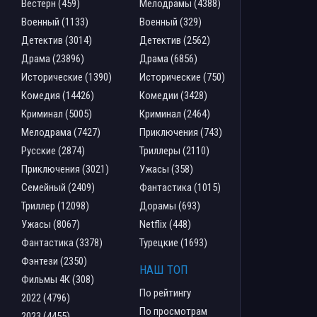
Вестерн (459)
Мелодрамы (4388)
Военный (1133)
Военный (329)
Детектив (3014)
Детектив (2562)
Драма (23896)
Драма (6856)
Исторические (1390)
Исторические (750)
Комедия (14426)
Комедии (3428)
Криминал (5005)
Криминал (2464)
Мелодрама (7427)
Приключения (743)
Русские (2874)
Триллеры (2110)
Приключения (3021)
Ужасы (358)
Семейный (2409)
Фантастика (1015)
Триллер (12098)
Дорамы (693)
Ужасы (8067)
Netflix (448)
Фантастика (3378)
Турецкие (1693)
Фэнтези (2350)
НАШ ТОП
Фильмы 4К (308)
По рейтингу
2022 (4796)
По просмотрам
2023 (4455)