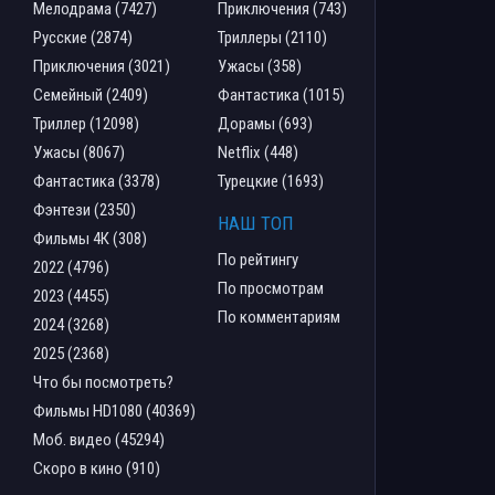
Мелодрама (7427)
Приключения (743)
Русские (2874)
Триллеры (2110)
Приключения (3021)
Ужасы (358)
Семейный (2409)
Фантастика (1015)
Триллер (12098)
Дорамы (693)
Ужасы (8067)
Netflix (448)
Фантастика (3378)
Турецкие (1693)
Фэнтези (2350)
НАШ ТОП
Фильмы 4К (308)
По рейтингу
2022 (4796)
По просмотрам
2023 (4455)
По комментариям
2024 (3268)
2025 (2368)
Что бы посмотреть?
Фильмы HD1080 (40369)
Моб. видео (45294)
Скоро в кино (910)