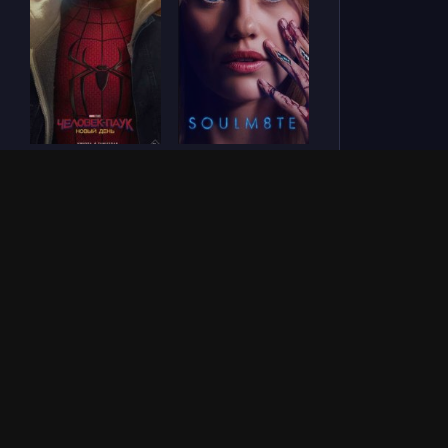
Человек-паук: Новый
СОУЛМ8ЙТ (2026)
день (2026)
Зловещие мертвецы:
Везунчик (2026)
Пекло (2026)