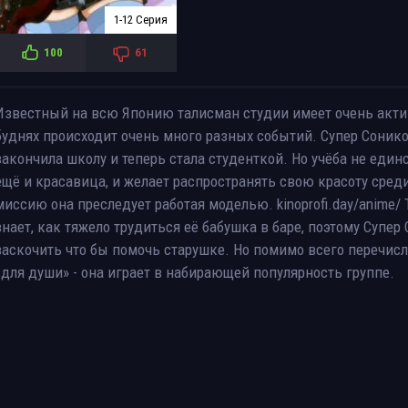
1-12 Серия
100
61
Известный на всю Японию талисман студии имеет очень акти
буднях происходит очень много разных событий. Супер Соник
закончила школу и теперь стала студенткой. Но учёба не един
ещё и красавица, и желает распространять свою красоту среди
миссию она преследует работая моделью. kinoprofi.day/anime/ 
знает, как тяжело трудиться её бабушка в баре, поэтому Супе
заскочить что бы помочь старушке. Но помимо всего перечисл
«для души» - она играет в набирающей популярность группе.