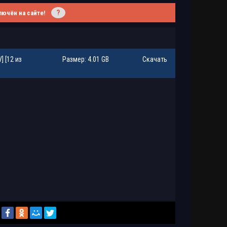
?
лючён на сайте!
] [12 из
Размер: 4.01 GB
Скачать