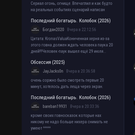
Сериал огонь, огнище. Впечатлил и как будто
на реальных событиях сценарий написан
Последний богатырь. Колобок (2026)
Богдан2020
Вчера в 22:12:56
Цитата: KronasValuaКоннченная херня из-за
этого говна должен ждать человека паука 20
дней!!!Человек-паук вышел ещё 29 июля...
Обсессия (2025)
JayJacks0n
Вчера в 20:36:58
очень соржно было смотреть первые 20
минут, хотелось дать леща через экран.
Последний богатырь. Колобок (2026)
bareban19931
Вчера в 20:33:36
кроме своих говносказок которые нах
никому не надо больше нихера снимать не
умеют ^^^^^