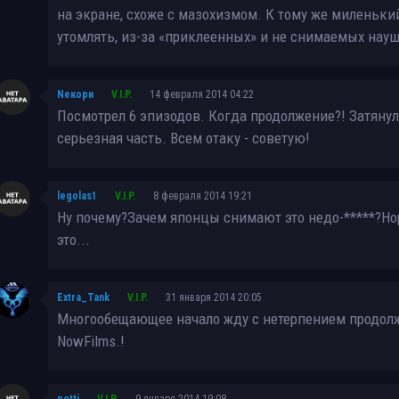
на экране, схоже с мазохизмом. К тому же миленький
утомлять, из-за «приклеенных» и не снимаемых науш
Neкoри
V.I.P.
14 февраля 2014 04:22
Посмотрел 6 эпизодов. Когда продолжение?! Затянул
серьезная часть. Всем отаку - советую!
legolas1
V.I.P.
8 февраля 2014 19:21
Ну почему?Зачем японцы снимают это недо-
*****
?Но
это...
Extra_Tank
V.I.P.
31 января 2014 20:05
Многообещающее начало жду с нетерпением продол
NowFilms.!
potti
V.I.P.
9 января 2014 19:08