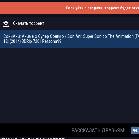
Если уйти с раздачи, торрент будет отк
Скачать торрент
СониАни: Аниме о Супер Сонико / SoniAni: Super Sonico The Animation [TV
12] (2014) BDRip 720 | Persona99
РАССКАЗАТЬ ДРУЗЬЯМ!