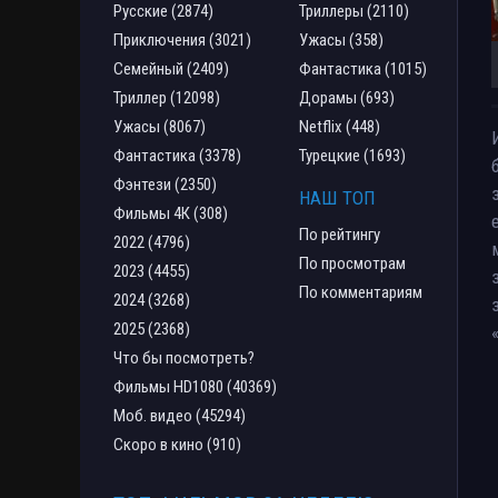
Русские (2874)
Триллеры (2110)
Приключения (3021)
Ужасы (358)
Семейный (2409)
Фантастика (1015)
Триллер (12098)
Дорамы (693)
Ужасы (8067)
Netflix (448)
Фантастика (3378)
Турецкие (1693)
Фэнтези (2350)
НАШ ТОП
Фильмы 4К (308)
По рейтингу
2022 (4796)
По просмотрам
2023 (4455)
По комментариям
2024 (3268)
2025 (2368)
Что бы посмотреть?
Фильмы HD1080 (40369)
Моб. видео (45294)
Скоро в кино (910)