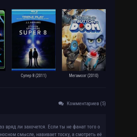
Супер 8 (2011)
Мегамозг (2010)
Комментариев (5)
з вряд ли захочется. Если ты не фанат того о
носном смысле, навивает тоску, а смотреть её