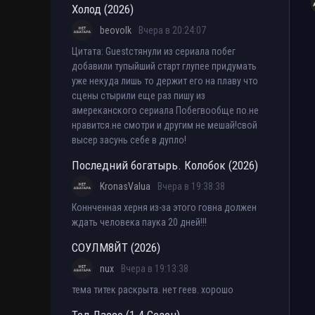
Холод (2026)
beovolk
Вчера в 20:24:07
Цитата: Guestстянули из сериала побег
добавили тупыйший старт глупее придумать
уже некуда лишь то держит его на плаву что
сцены стырили еще раз пишу из
амереканского сериала Побегвообще по.не
нравится.не смотри и другим не мешай!свой
высер засунь себе в дупло!
Последний богатырь. Колобок (2026)
KronasValua
Вчера в 19:38:38
Коннченная херня из-за этого говна должен
ждать человека паука 20 дней!!!
СОУЛМ8ЙТ (2026)
nux
Вчера в 19:13:38
тема титек раскрыта. нет геев. хорошо