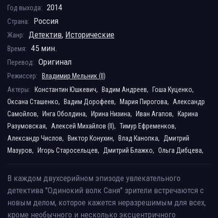
2014
Год выхода:
Россия
Страна:
Детектив
,
Исторические
Жанр:
45 мин.
Время:
Оригинал
Перевод:
Режиссер:
Владимир Мельник (II)
Актеры:
Константин Юшкевич,
Вадим Андреев,
Гоша Куценко,
Оксана Сташенко,
Вадим Дорофеев,
Мария Пирогова,
Александр
Самойлов,
Инга Оболдина,
Ирина Низина,
Иван Агапов,
Карина
Разумовская,
Алексей Михайлов (II),
Тимур Ефременков,
Александр Числов,
Виктор Конухин,
Влад Канопка,
Дмитрий
Мазуров,
Игорь Старосельцев,
Дмитрий Блажко,
Ольга Дибцева,
В каждом двухсерийном эпизоде увлекательного
детектива "Одинокий волк Саня" зрители встречаются с
новым делом, которое кажется неразрешимым для всех,
кроме необычного и несколько эксцентричного