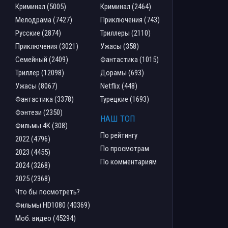
Криминал (5005)
Криминал (2464)
Мелодрама (7427)
Приключения (743)
Русские (2874)
Триллеры (2110)
Приключения (3021)
Ужасы (358)
Семейный (2409)
Фантастика (1015)
Триллер (12098)
Дорамы (693)
Ужасы (8067)
Netflix (448)
Фантастика (3378)
Турецкие (1693)
Фэнтези (2350)
НАШ ТОП
Фильмы 4К (308)
По рейтингу
2022 (4796)
По просмотрам
2023 (4455)
По комментариям
2024 (3268)
2025 (2368)
Что бы посмотреть?
Фильмы HD1080 (40369)
Моб. видео (45294)