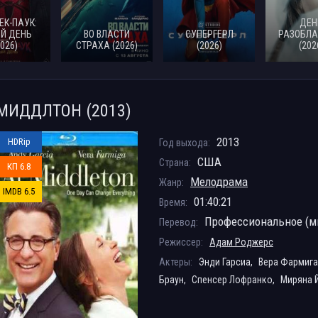
ЕК-ПАУК:
ДЕН
Й ДЕНЬ
ВО ВЛАСТИ
СУПЕРГЕРЛ
РАЗОБЛА
2026)
СТРАХА (2026)
(2026)
(202
МИДДЛТОН (2013)
2013
HDRip
Год выхода:
США
Страна:
КП 6.8
Мелодрама
Жанр:
IMDB 6.5
01:40:21
Время:
Профессиональное (мн
Перевод:
Режиссер:
Адам Роджерс
Актеры:
Энди Гарсиа,
Вера Фармига
Браун,
Спенсер Лофранко,
Миряна 