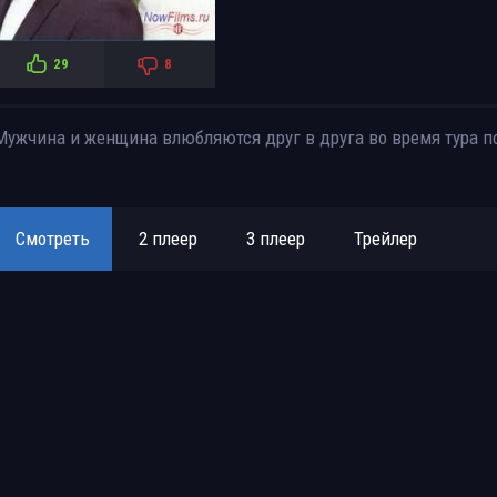
29
8
Мужчина и женщина влюбляются друг в друга во время тура по
Смотреть
2 плеер
3 плеер
Трейлер