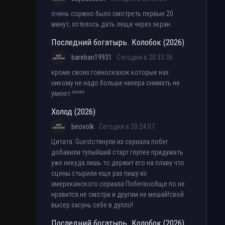
очень соржно было смотреть первые 20
минут, хотелось дать леща через экран.
Последний богатырь. Колобок (2026)
bareban19931
Сегодня в 20:33:36
кроме своих говносказок которые нах
никому не надо больше нихера снимать не
умеют ^^^^^
Холод (2026)
beovolk
Сегодня в 20:24:07
Цитата: Guestстянули из сериала побег
добавили тупыйший старт глупее придумать
уже некуда лишь то держит его на плаву что
сцены стырили еще раз пишу из
амереканского сериала Побегвообще по.не
нравится.не смотри и другим не мешай!свой
высер засунь себе в дупло!
Последний богатырь. Колобок (2026)