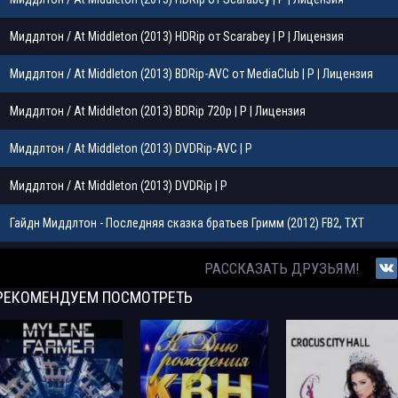
Миддлтон / At Middleton (2013) HDRip от Scarabey | Р | Лицензия
Миддлтон / At Middleton (2013) BDRip-AVC от MediaClub | P | Лицензия
Миддлтон / At Middleton (2013) BDRip 720p | P | Лицензия
Миддлтон / At Middleton (2013) DVDRip-AVC | P
Миддлтон / At Middleton (2013) DVDRip | P
Гайдн Миддлтон - Последняя сказка братьев Гримм (2012) FB2, TXT
Джон Миддлтон | Перезагрузка мозга. Безупречная память, яркий интелл
РАССКАЗАТЬ ДРУЗЬЯМ!
эффективное мышление (2009) [PDF]
РЕКОМЕНДУЕМ
ПОСМОТРЕТЬ
Миддлтон / At Middleton (2013) BDRip [720p]