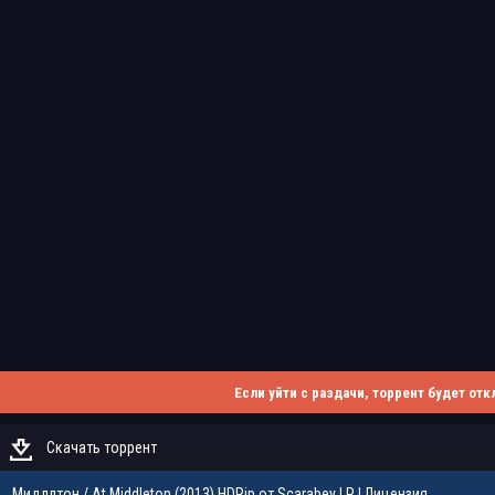
Если уйти с раздачи, торрент будет отк
Скачать торрент
Миддлтон / At Middleton (2013) HDRip от Scarabey | Р | Лицензия