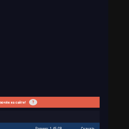
?
лючён на сайте!
Размер: 1.45 GB
Скачать