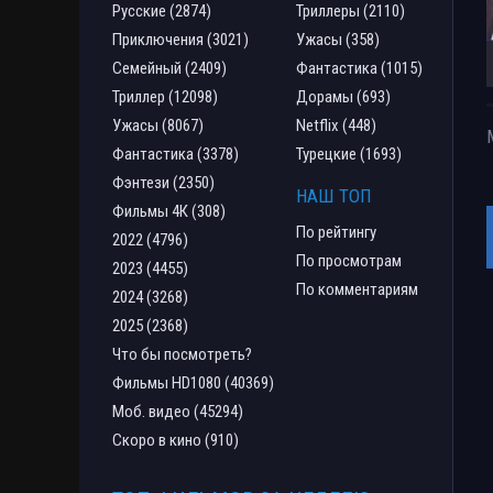
Русские (2874)
Триллеры (2110)
Приключения (3021)
Ужасы (358)
Семейный (2409)
Фантастика (1015)
Триллер (12098)
Дорамы (693)
Ужасы (8067)
Netflix (448)
Фантастика (3378)
Турецкие (1693)
Фэнтези (2350)
НАШ ТОП
Фильмы 4К (308)
По рейтингу
2022 (4796)
По просмотрам
2023 (4455)
По комментариям
2024 (3268)
2025 (2368)
Что бы посмотреть?
Фильмы HD1080 (40369)
Моб. видео (45294)
Скоро в кино (910)