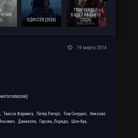
Ь
ТВОЕ СЕРДЦЕ
ЧЕНИЯ
БУДЕТ РАЗБИТО
6)
ОДИССЕЯ (2026)
(2026)
МОАНА (20
19 марта 2014
огоголосое)
,
Таисса Фармига,
Питер Ригерт,
Том Скеррит,
Николас
Йокович,
Даниэлла,
Гарсиа_Лоридо,
Шон Кук,