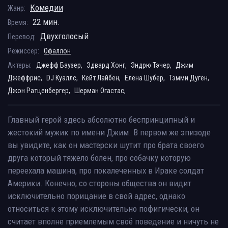
Комедии
Жанр:
22 мин.
Время:
Двухголосый
Перевод:
Режиссер:
Офаллон
Актеры:
Джефф Баузер,
Эдвард Хонг,
Эндрю Тэчер,
Джим
Джеффрис,
DJ Куаллс,
Кейт Лайбен,
Елена Шубер,
Тэмми Дуген,
Джон Ратценбергер,
Шерман Огастас,
Главный герой здесь абсолютно беспринципный и
жестокий мужик по имени Джим. В первом же эпизоде
вы увидите, как он мастерски шутит про брата своего
друга который тяжело болен, про собачку которую
переехала машина, про покалеченных в Ираке солдат
Америки. Конечно, со стороны общества он видит
исключительно порицание в свой адрес, однако
относиться к этому исключительно пофигически, он
считает вполне приемлемым своё поведение и ничуть не